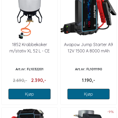
1852 Krabbekoker
Avapow Jump Starter A9
m/stativ XL 52 L - CE
12V 1500 A 8000 mAh
Art.nr: FL1032201
Art.nr: FL1011190
2.390,-
1.190,-
2.690,-
Kjøp
Kjøp
-9%