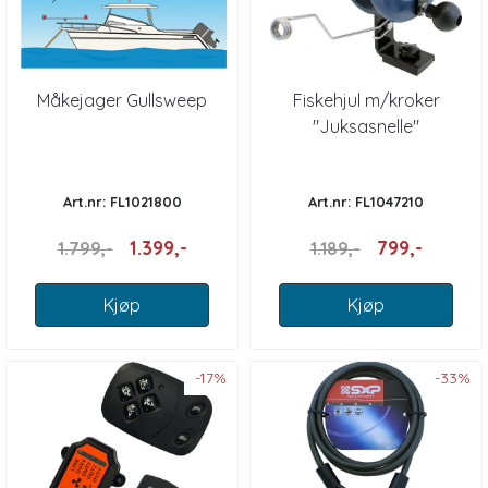
Måkejager Gullsweep
Fiskehjul m/kroker
"Juksasnelle"
Art.nr: FL1021800
Art.nr: FL1047210
1.399,-
799,-
1.799,-
1.189,-
Kjøp
Kjøp
-17%
-33%