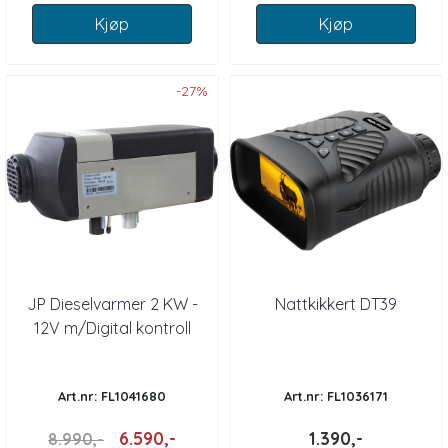
Kjøp
Kjøp
-27%
JP Dieselvarmer 2 KW -
Nattkikkert DT39
12V m/Digital kontroll
Art.nr: FL1041680
Art.nr: FL1036171
6.590,-
1.390,-
8.990,-