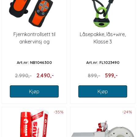
Fjernkontrollsett til
Låsepakke, lås+wire,
ankervinsj og
Klasse 3
baugpropell mod 400i
Art.nr: NB1046300
Art.nr: FL1023490
2.490,-
599,-
2.990,-
899,-
Kjøp
Kjøp
-35%
-24%