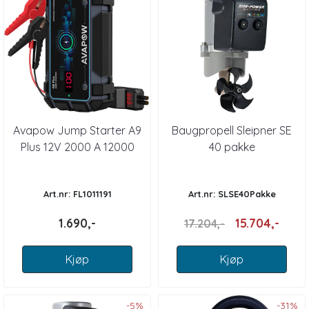
Avapow Jump Starter A9
Baugpropell Sleipner SE
Plus 12V 2000 A 12000
40 pakke
mAh
Art.nr: FL1011191
Art.nr: SLSE40Pakke
1.690,-
15.704,-
17.204,-
Kjøp
Kjøp
-5%
-31%