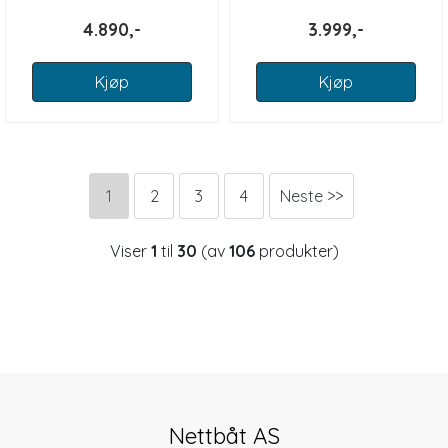
4.890,-
3.999,-
Kjøp
Kjøp
1
2
3
4
Neste >>
Viser
1
til
30
(av
106
produkter)
Nettbåt AS