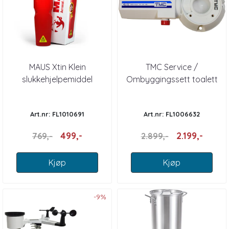
MAUS Xtin Klein
TMC Service /
slukkehjelpemiddel
Ombyggingssett toalett
TMC 12 Volt
Art.nr: FL1010691
Art.nr: FL1006632
499,-
2.199,-
769,-
2.899,-
Kjøp
Kjøp
-9%