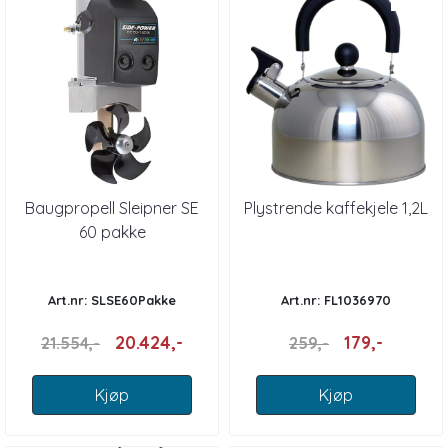
Baugpropell Sleipner SE
Plystrende kaffekjele 1,2L
60 pakke
Art.nr: SLSE60Pakke
Art.nr: FL1036970
20.424,-
179,-
21.554,-
259,-
Kjøp
Kjøp