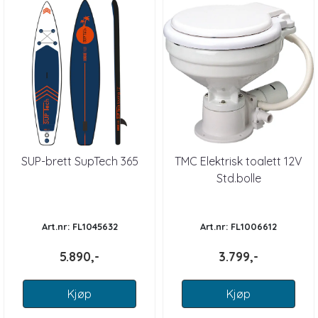
SUP-brett SupTech 365
TMC Elektrisk toalett 12V
Std.bolle
Art.nr: FL1045632
Art.nr: FL1006612
5.890,-
3.799,-
Kjøp
Kjøp