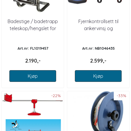
Badestige / badetrapp
Fjernkontrollsett til
teleskop/hengslet for
ankervinsj og
akterspeil, 4 tri...
baugpropell mod 500i
Art.nr: FL1019457
Art.nr: NB1046435
2.190,-
2.599,-
Kjøp
Kjøp
-22%
-33%