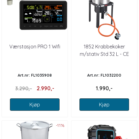
Værstasjon PRO 1 Wifi
1852 Krabbekoker
m/stativ Std 32 L - CE
Art.nr: FL1035908
Art.nr: FL1032200
2.990,-
1.990,-
3.290,-
Kjøp
Kjøp
-11%