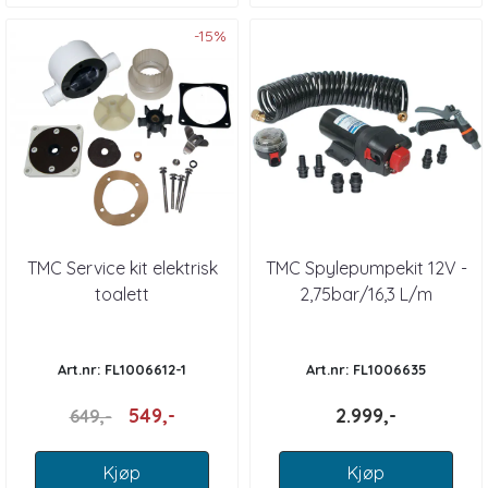
-15%
TMC Service kit elektrisk
TMC Spylepumpekit 12V -
toalett
2,75bar/16,3 L/m
Art.nr: FL1006612-1
Art.nr: FL1006635
549,-
2.999,-
649,-
Kjøp
Kjøp