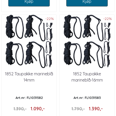
Kjøp
Kjøp
-22%
-22%
1852 Taupakke marineblå
1852 Taupakke
14mm
marineblå-16mm
Art.nr: FL1031582
Art.nr: FL1031583
1.090,-
1.390,-
1.390,-
1.790,-