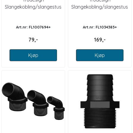
Slangekobling/slangestuss
Slangekobling/slangestuss
kompositt han BSP
rett HUN BSP
Art.nr: FL1007694+
Art.nr: FL1034383+
79,-
169,-
Kjøp
Kjøp