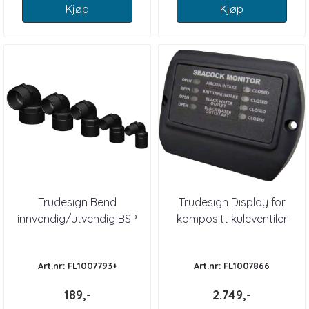
Kjøp
Kjøp
Trudesign Bend
Trudesign Display for
innvendig/utvendig BSP
kompositt kuleventiler
Gjenger kompositt
Art.nr: FL1007793+
Art.nr: FL1007866
189,-
2.749,-