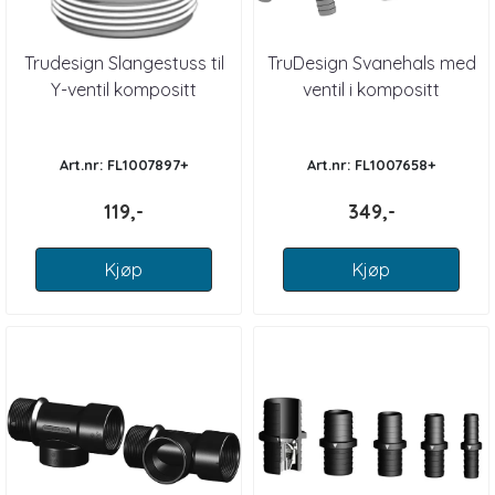
Trudesign Slangestuss til
TruDesign Svanehals med
Y-ventil kompositt
ventil i kompositt
Art.nr: FL1007897+
Art.nr: FL1007658+
119,-
349,-
Kjøp
Kjøp