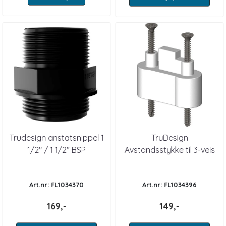
Trudesign anstatsnippel 1
TruDesign
1/2" / 1 1/2" BSP
Avstandsstykke til 3-veis
Aquaventil Hvit
Art.nr: FL1034370
Art.nr: FL1034396
169,-
149,-