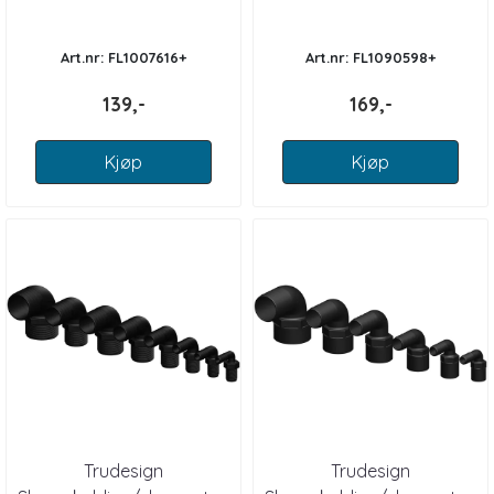
konkav
slangekobling BSP
Art.nr: FL1007616+
Art.nr: FL1090598+
139,-
169,-
Kjøp
Kjøp
Trudesign
Trudesign