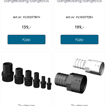
Slangekobling/slangestuss
Slangekobling/slangestuss
kompositt 90 grader han
kompositt 90 grader hun
Art.nr: FL1007787+
Art.nr: FL1007725+
139,-
199,-
Kjøp
Kjøp
Trudesign
Trudesign