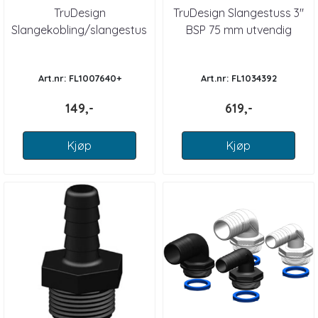
TruDesign
TruDesign Slangestuss 3"
Slangekobling/slangestuss
BSP 75 mm utvendig
120° kompositt BSP
Art.nr: FL1007640+
Art.nr: FL1034392
149,-
619,-
Kjøp
Kjøp