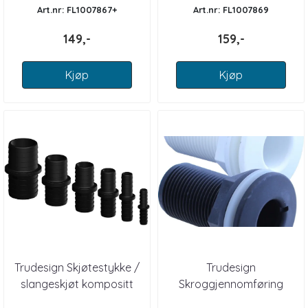
Art.nr: FL1007867+
Art.nr: FL1007869
149,-
159,-
Kjøp
Kjøp
Trudesign Skjøtestykke /
Trudesign
slangeskjøt kompositt
Skroggjennomføring
kompositt BSP