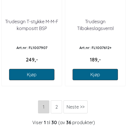
Trudesign T-stykke M-M-F
Trudesign
kompositt BSP
Tilbakeslagsventil
Art.nr: FL1007907
Art.nr: FL1007612+
249,-
189,-
Kjøp
Kjøp
1
2
Neste >>
Viser
1
til
30
(av
36
produkter)