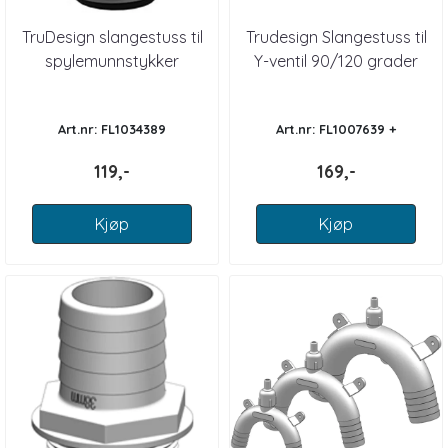
TruDesign slangestuss til
Trudesign Slangestuss til
spylemunnstykker
Y-ventil 90/120 grader
kompositt
Art.nr: FL1034389
Art.nr: FL1007639 +
119,-
169,-
Kjøp
Kjøp