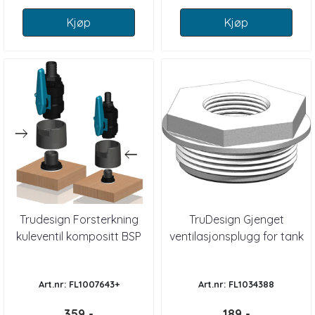
Kjøp
Kjøp
Trudesign Forsterkning
TruDesign Gjenget
kuleventil kompositt BSP
ventilasjonsplugg for tank
Art.nr: FL1007643+
Art.nr: FL1034388
359,-
189,-