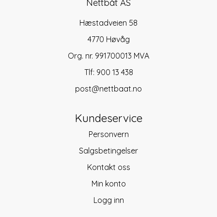
Nettbåt AS
Hæstadveien 58
4770 Høvåg
Org. nr. 991700013 MVA
Tlf:
900 13 438
post@nettbaat.no
Kundeservice
Personvern
Salgsbetingelser
Kontakt oss
Min konto
Logg inn