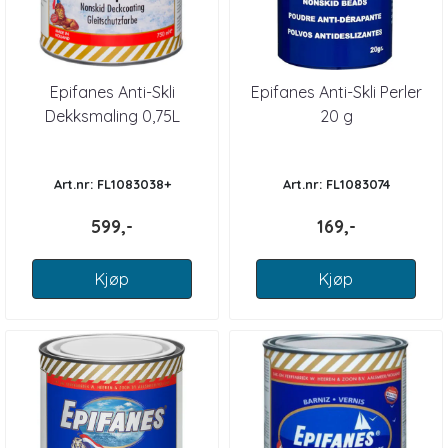
Epifanes Anti-Skli
Epifanes Anti-Skli Perler
Dekksmaling 0,75L
20 g
Art.nr: FL1083038+
Art.nr: FL1083074
599,-
169,-
Kjøp
Kjøp