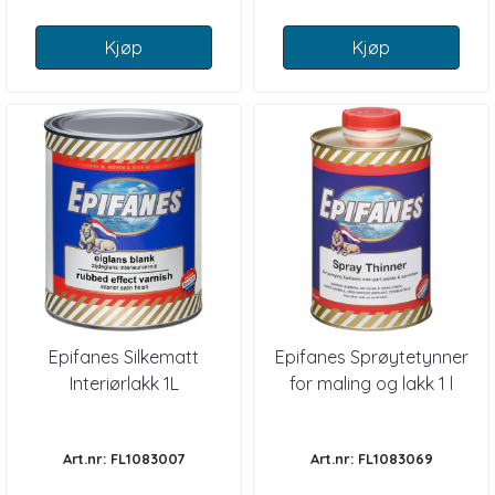
Kjøp
Kjøp
Epifanes Silkematt
Epifanes Sprøytetynner
Interiørlakk 1L
for maling og lakk 1 l
Art.nr: FL1083007
Art.nr: FL1083069