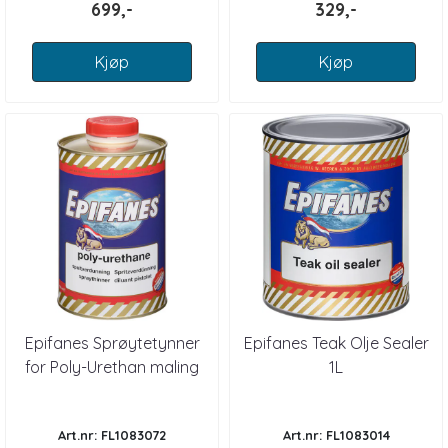
699,-
329,-
Kjøp
Kjøp
Epifanes Sprøytetynner
Epifanes Teak Olje Sealer
for Poly-Urethan maling
1L
og lakk 1 l
Art.nr: FL1083072
Art.nr: FL1083014