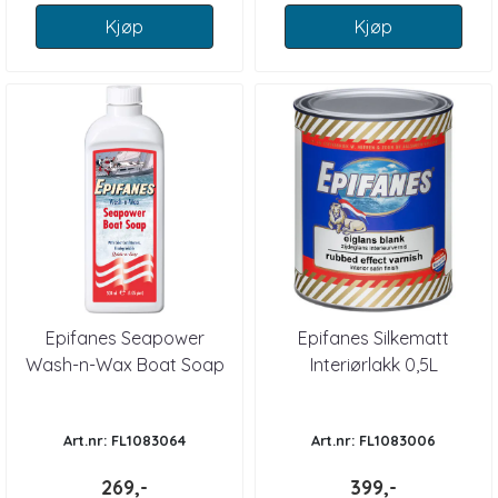
Kjøp
Kjøp
Epifanes Seapower
Epifanes Silkematt
Wash-n-Wax Boat Soap
Interiørlakk 0,5L
500 ml
Art.nr: FL1083064
Art.nr: FL1083006
269,-
399,-