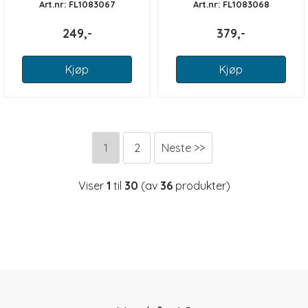
Art.nr: FL1083067
Art.nr: FL1083068
249,-
379,-
Kjøp
Kjøp
1
2
Neste >>
Viser
1
til
30
(av
36
produkter)