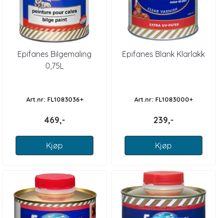
Epifanes Bilgemaling
Epifanes Blank Klarlakk
0,75L
Art.nr: FL1083036+
Art.nr: FL1083000+
469,-
239,-
Kjøp
Kjøp