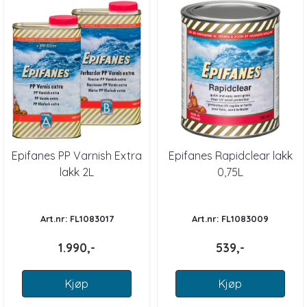
Epifanes PP Varnish Extra
Epifanes Rapidclear lakk
lakk 2L
0,75L
Art.nr: FL1083017
Art.nr: FL1083009
1.990,-
539,-
Kjøp
Kjøp