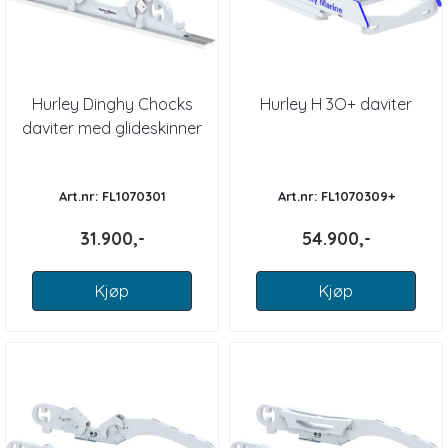
Hurley Dinghy Chocks
Hurley H 3O+ daviter
daviter med glideskinner
Art.nr: FL1070301
Art.nr: FL1070309+
31.900,-
54.900,-
Kjøp
Kjøp