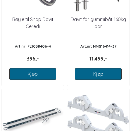
Bøyle til Snap Davit
Davit for gummibåt 160kg
Ceredi
par
Art.nr: FL1038406-4
Art.nr: NMS16414-37
396,-
11.499,-
Kjøp
Kjøp