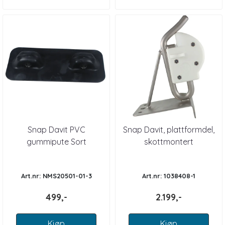
Snap Davit PVC
Snap Davit, plattformdel,
gummipute Sort
skottmontert
Art.nr: NMS20501-01-3
Art.nr: 1038408-1
499,-
2.199,-
Kjøp
Kjøp