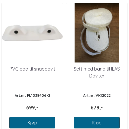
PVC pad til snapdavit
Sett med band til ILAS
Daviter
Art.nr: FL1038406-2
Art.nr: VK12022
699,-
679,-
Kjøp
Kjøp