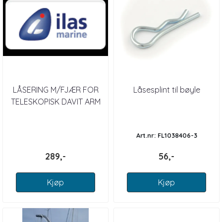
LÅSERING M/FJÆR FOR
Låsesplint til bøyle
TELESKOPISK DAVIT ARM
Art.nr: FL1038406-3
289,-
56,-
Kjøp
Kjøp