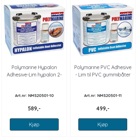
Polymarine Hypalon
Polymarine PVC Adhesive
Adhesive-Lim hypalon 2-
- Lim til PVC gummibåter
komponent 250ml
Art.nr: NMS20501-10
Art.nr: NMS20501-11
589,-
499,-
Kjøp
Kjøp