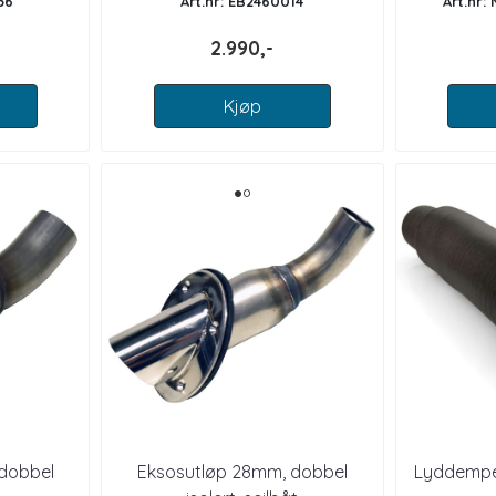
36
Art.nr: EB2460014
Art.nr:
2.990,-
Kjøp
dobbel
Eksosutløp 28mm, dobbel
Lyddemper