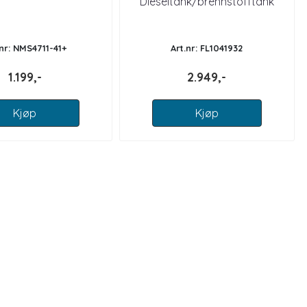
Dieseltank/brennstofftank
m/oppsug og tankmåler
.nr: NMS4711-41+
Art.nr: FL1041932
1.199,-
2.949,-
Kjøp
Kjøp