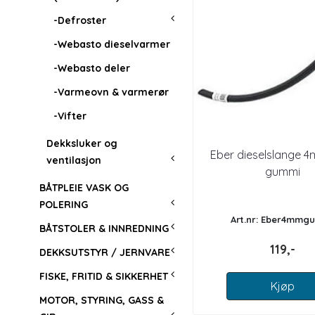
-Defroster
-Webasto dieselvarmer
-Webasto deler
-Varmeovn & varmerør
-Vifter
Dekksluker og
Eber dieselslange 4
ventilasjon
gummi
BÅTPLEIE VASK OG
POLERING
Art.nr: Eber4mmg
BÅTSTOLER & INNREDNING
119,-
DEKKSUTSTYR / JERNVARE
FISKE, FRITID & SIKKERHET
Kjøp
MOTOR, STYRING, GASS &