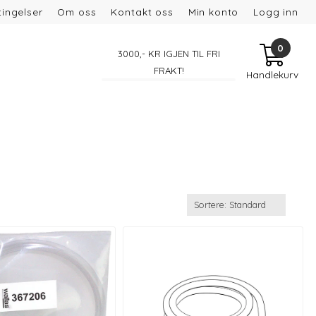
ingelser
Om oss
Kontakt oss
Min konto
Logg inn
0
3000
,- KR IGJEN TIL FRI
FRAKT!
Handlekurv