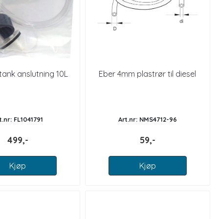
tank anslutning 10L
Eber 4mm plastrør til diesel
t.nr: FL1041791
Art.nr: NMS4712-96
499,-
59,-
Kjøp
Kjøp