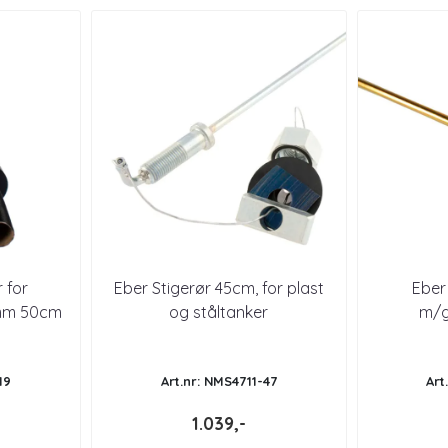
 for
Eber Stigerør 45cm, for plast
Eber
6mm 50cm
og ståltanker
m/g
19
Art.nr: NMS4711-47
Art
1.039,-