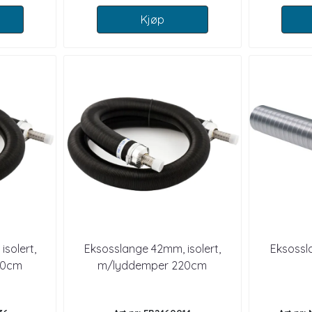
Kjøp
solert,
Eksosslange 42mm, isolert,
Eksossl
20cm
m/lyddemper 220cm