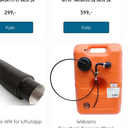
 NMS4711-37 INOX 24
Art.nr: NMS4153-28 INOX 28
299,-
399,-
Kjøp
Kjøp
 APK for luftutslipp
Webasto