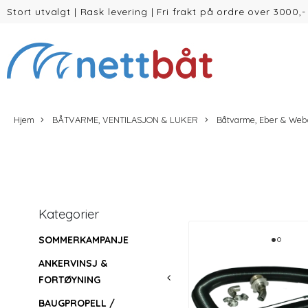
Stort utvalgt
|
Rask levering
|
Fri frakt på ordre over 3000,-
(inntil 30kg Vekt/volum)
Hjem
BÅTVARME, VENTILASJON & LUKER
Båtvarme, Eber & Web
Kategorier
SOMMERKAMPANJE
ANKERVINSJ &
FORTØYNING
BAUGPROPELL /