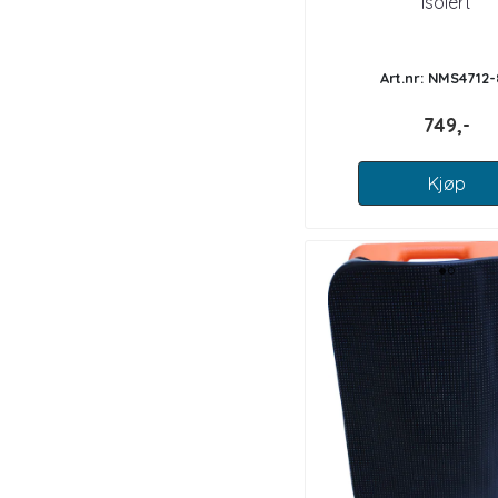
isolert
Art.nr: NMS4712
749,-
Kjøp