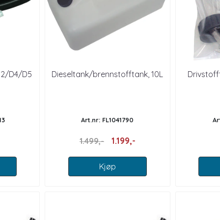
D2/D4/D5
Dieseltank/brennstofftank, 10L
Drivstoff
13
Art.nr: FL1041790
Ar
1.199,-
1.499,-
Kjøp