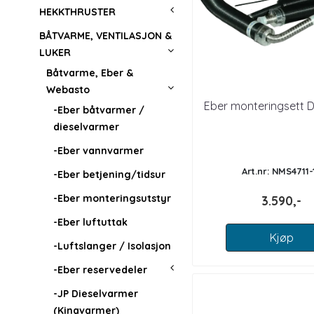
HEKKTHRUSTER
BÅTVARME, VENTILASJON &
LUKER
Båtvarme, Eber &
Webasto
Eber monteringsett 
-Eber båtvarmer /
dieselvarmer
-Eber vannvarmer
Art.nr: NMS4711-
-Eber betjening/tidsur
-Eber monteringsutstyr
3.590,-
-Eber luftuttak
Kjøp
-Luftslanger / Isolasjon
-Eber reservedeler
-JP Dieselvarmer
(Kinavarmer)