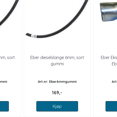
mm, sort
Eber dieselslange 6mm, sort
Eber Ek
gummi
Eb
ummi
Art.nr: Eber6mmgummi
Art
169,-
Kjøp