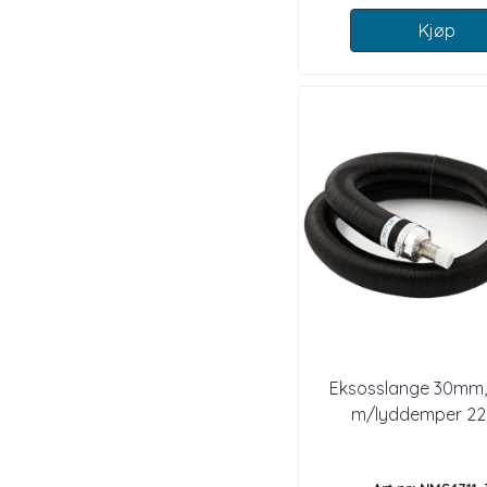
Kjøp
Eksosslange 30mm, i
m/lyddemper 2