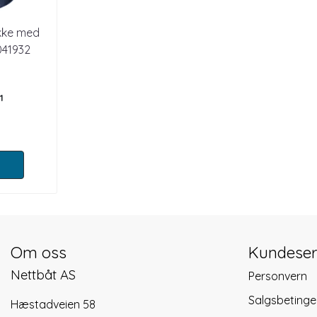
kke med
041932
1
Om oss
Kundeser
Nettbåt AS
Personvern
Salgsbetinge
Hæstadveien 58