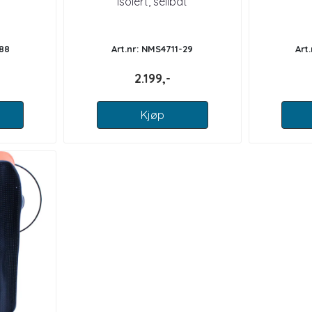
isolert, seilbåt
-88
Art.nr: NMS4711-29
Art
2.199,-
Kjøp