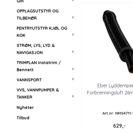
GIR
OPPLAGSUTSTYR OG
TILBEHØR
PENTRYUTSTYR KJØL OG
KOK
STRØM, LYS, LYD &
NAVIGASJON
TRIMPLAN Instatrim /
Bennett
VANNSPORT
Eber Lyddemper
VVS, VANNPUMPER &
Forbrenningsluft 2
TANKER
Nyheter
Art.nr: NMS4711-
Tilbud
629,-