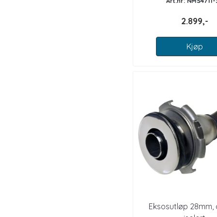
Art.nr: NMS4711-
2.899,-
Kjøp
Eksosutløp 28mm, 