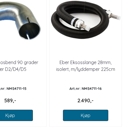
sosbend 90 grader
Eber Eksosslange 28mm,
er D2/D4/D5
isolert, m/lyddemper 225cm
.nr: NMS4711-15
Art.nr: NMS4711-16
589,-
2.490,-
Kjøp
Kjøp