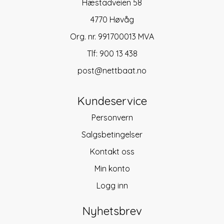
Hæstadveien 58
4770 Høvåg
Org. nr. 991700013 MVA
Tlf:
900 13 438
post@nettbaat.no
Kundeservice
Personvern
Salgsbetingelser
Kontakt oss
Min konto
Logg inn
Nyhetsbrev