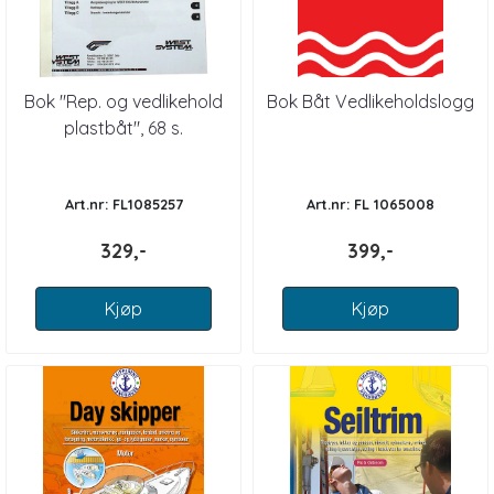
Bok "Rep. og vedlikehold
Bok Båt Vedlikeholdslogg
plastbåt", 68 s.
Art.nr: FL1085257
Art.nr: FL 1065008
329,-
399,-
Kjøp
Kjøp