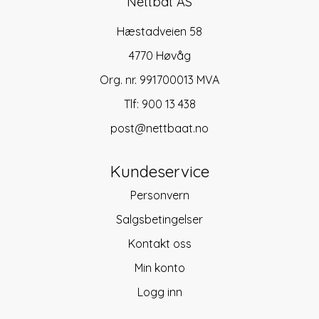
Nettbåt AS
Hæstadveien 58
4770 Høvåg
Org. nr. 991700013 MVA
Tlf:
900 13 438
post@nettbaat.no
Kundeservice
Personvern
Salgsbetingelser
Kontakt oss
Min konto
Logg inn