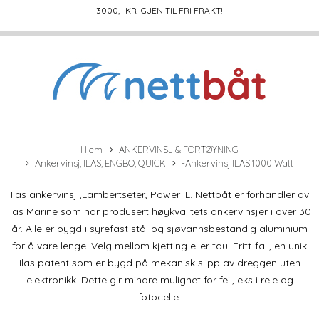
3000
,- KR IGJEN TIL FRI FRAKT!
Hjem
ANKERVINSJ & FORTØYNING
Ankervinsj, ILAS, ENGBO, QUICK
-Ankervinsj ILAS 1000 Watt
Ilas ankervinsj ,Lambertseter, Power IL. Nettbåt er forhandler av
Ilas Marine som har produsert høykvalitets ankervinsjer i over 30
år. Alle er bygd i syrefast stål og sjøvannsbestandig aluminium
for å vare lenge. Velg mellom kjetting eller tau. Fritt-fall, en unik
Ilas patent som er bygd på mekanisk slipp av dreggen uten
elektronikk. Dette gir mindre mulighet for feil, eks i rele og
fotocelle.