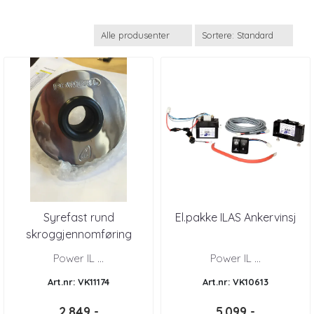
Syrefast rund
El.pakke ILAS Ankervinsj
skroggjennomføring
Power IL ...
Power IL ...
Art.nr: VK11174
Art.nr: VK10613
2.849,-
5.099,-