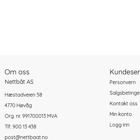
Om oss
Kundeser
Nettbåt AS
Personvern
Salgsbetinge
Hæstadveien 58
Kontakt oss
4770 Høvåg
Min konto
Org. nr. 991700013 MVA
Logg inn
Tlf:
900 13 438
post@nettbaat.no