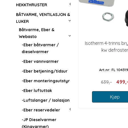
HEKKTHRUSTER
BÅTVARME, VENTILASJON &
LUKER
Båtvarme, Eber &
Webasto
Isotherm 4-trinns bryt
-Eber båtvarmer /
kw defroste
dieselvarmer
-Eber vannvarmer
Art.nr: FL 10431
-Eber betjening/tidsur
-Eber monteringsutstyr
499,
639,-
-Eber luftuttak
Kjøp
-Luftslanger / Isolasjon
-Eber reservedeler
-JP Dieselvarmer
(Kinavarmer)