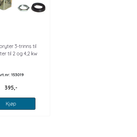
ryter 3-trinns til
er til 2 og 4,2 kw
Art.nr: 153019
395,-
Kjøp