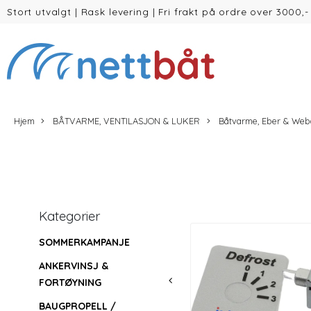
Stort utvalgt
|
Rask levering
|
Fri frakt på ordre over 3000,-
(inntil 30kg Vekt/volum)
Hjem
BÅTVARME, VENTILASJON & LUKER
Båtvarme, Eber & Web
Kategorier
SOMMERKAMPANJE
ANKERVINSJ &
FORTØYNING
BAUGPROPELL /