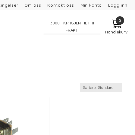
ingelser
Om oss
Kontakt oss
Min konto
Logg inn
0
3000
,- KR IGJEN TIL FRI
FRAKT!
Handlekurv