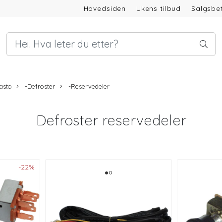
Hovedsiden
Ukens tilbud
Salgsbet
asto
-Defroster
-Reservedeler
Defroster reservedeler
-22%