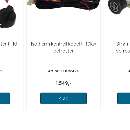
er til 10
Isotherm kontroll kabel til 10kw
Strømb
r
defroster
defrost
95
Art.nr: FL1043194
-
1.549,-
Kjøp