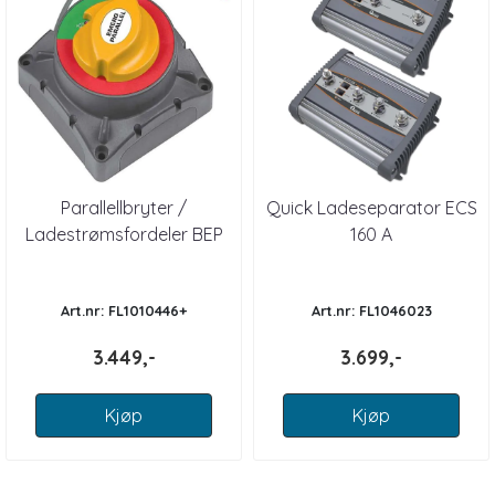
Parallellbryter /
Quick Ladeseparator ECS
Ladestrømsfordeler BEP
160 A
720 MDVS
Art.nr: FL1010446+
Art.nr: FL1046023
3.449,-
3.699,-
Kjøp
Kjøp