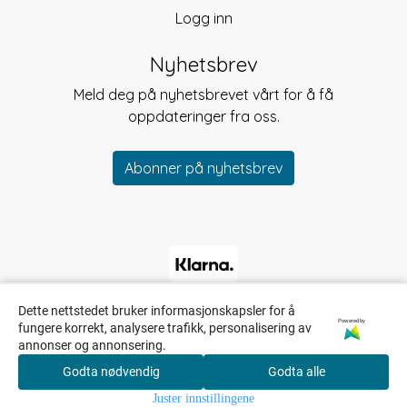
Logg inn
Nyhetsbrev
Meld deg på nyhetsbrevet vårt for å få
oppdateringer fra oss.
Abonner på nyhetsbrev
Dette nettstedet bruker informasjonskapsler for å
Powered by
fungere korrekt, analysere trafikk, personalisering av
annonser og annonsering.
Godta nødvendig
Godta alle
0
Juster innstillingene
Hjem
Meny
Søk
Konto
Handlekurv