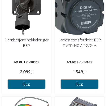
Fjernbetjent nøkkelbryter
Ladestrømsfordeler BEP
BEP
DVSR 140 A, 12/24V
Art.nr: FL1010442
Art.nr: FL1010656
2.099,-
1.349,-
Kjøp
Kjøp