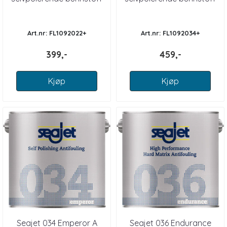
Art.nr: FL1092022+
Art.nr: FL1092034+
399,-
459,-
Kjøp
Kjøp
Seajet 034 Emperor A
Seajet 036 Endurance