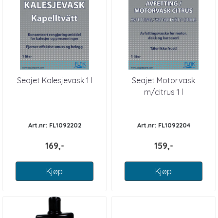
Seajet Kalesjevask 1 l
Seajet Motorvask
m/citrus 1 l
Art.nr: FL1092202
Art.nr: FL1092204
169,-
159,-
Kjøp
Kjøp