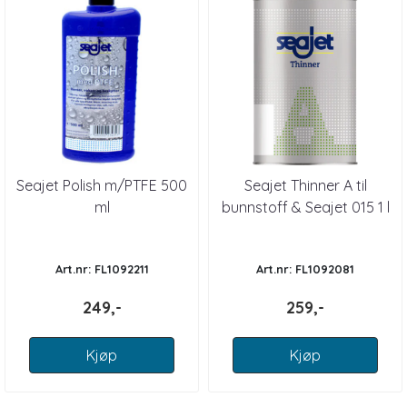
Seajet Polish m/PTFE 500
Seajet Thinner A til
ml
bunnstoff & Seajet 015 1 l
Art.nr: FL1092211
Art.nr: FL1092081
249,-
259,-
Kjøp
Kjøp