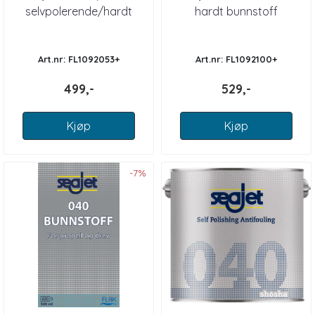
selvpolerende/hardt
hardt bunnstoff
bunnstoff
Art.nr: FL1092053+
Art.nr: FL1092100+
499,-
529,-
Kjøp
Kjøp
-7%