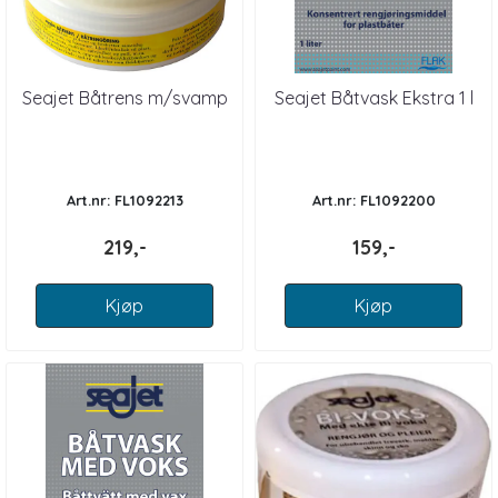
Seajet Båtrens m/svamp
Seajet Båtvask Ekstra 1 l
Art.nr: FL1092213
Art.nr: FL1092200
219,-
159,-
Kjøp
Kjøp