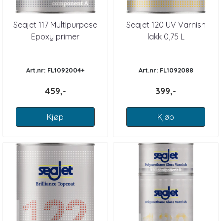
Seajet 117 Multipurpose
Seajet 120 UV Varnish
Epoxy primer
lakk 0,75 L
Art.nr: FL1092004+
Art.nr: FL1092088
459,-
399,-
Kjøp
Kjøp