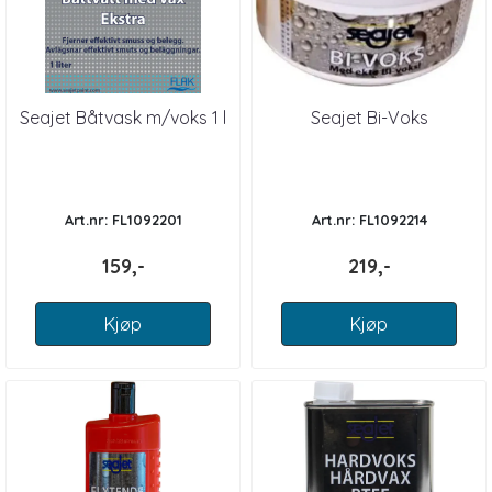
Seajet Båtvask m/voks 1 l
Seajet Bi-Voks
Art.nr: FL1092201
Art.nr: FL1092214
159,-
219,-
Kjøp
Kjøp