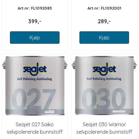
Art.nr: FL1092085
Art.nr: FL1092001
399,-
289,-
Kjøp
Kjøp
Seajet 027 Saiko
Seajet 030 Warrior
selvpolerende bunnstoff
selvpolerende bunnstoff