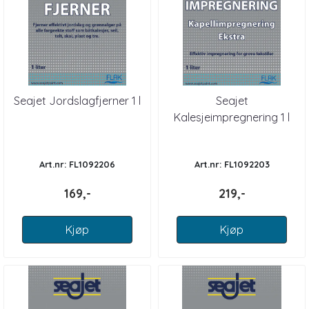
Seajet Jordslagfjerner 1 l
Seajet
Kalesjeimpregnering 1 l
Art.nr: FL1092206
Art.nr: FL1092203
169,-
219,-
Kjøp
Kjøp