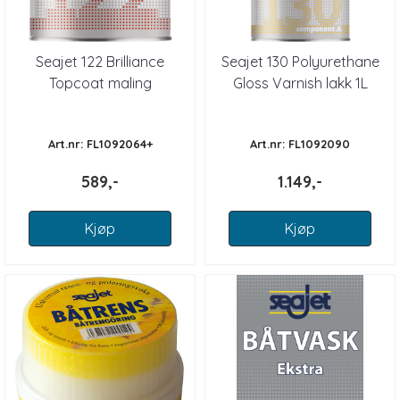
Seajet 122 Brilliance
Seajet 130 Polyurethane
Topcoat maling
Gloss Varnish lakk 1L
Art.nr: FL1092064+
Art.nr: FL1092090
589,-
1.149,-
Kjøp
Kjøp