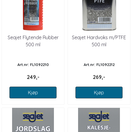
Seajet Flytende Rubber
Seajet Hardvoks m/PTFE
500 ml
500 ml
Art.nr: FL1092210
Art.nr: FL1092212
249,-
269,-
Kjøp
Kjøp