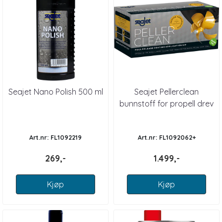
Seajet Nano Polish 500 ml
Seajet Pellerclean
bunnstoff for propell drev
og trimplan
Art.nr: FL1092219
Art.nr: FL1092062+
269,-
1.499,-
Kjøp
Kjøp