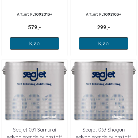
Art.nr: FL1092013+
Art.nr: FL1092103+
579,-
299,-
Kjøp
Kjøp
Seajet 031 Samurai
Seajet 033 Shogun
selvpolerende bunnstoff
selvpolerende bunnstoff