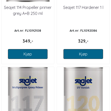
Seajet 114 Propeller primer
Seajet 117 Hardener 1 l
grey A+B 250 ml
Art.nr: FL1092108
Art.nr: FL1092086
349,-
329,-
Kjøp
Kjøp