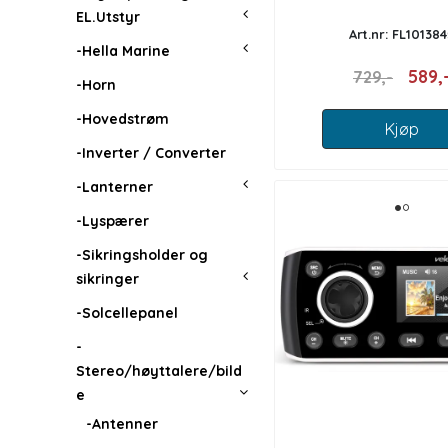
EL.Utstyr
Art.nr: FL101384
-Hella Marine
589,
729,-
-Horn
-Hovedstrøm
Kjøp
-Inverter / Converter
-Lanterner
-Lyspærer
-Sikringsholder og
sikringer
-Solcellepanel
-
Stereo/høyttalere/bild
e
-Antenner