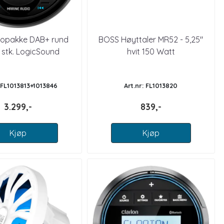
eopakke DAB+ rund
BOSS Høyttaler MR52 - 5,25"
 stk. LogicSound
hvit 150 Watt
lere Marine 6,5"
: FL1013813+1013846
Art.nr: FL1013820
3.299,-
839,-
Kjøp
Kjøp