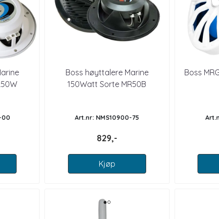
arine
Boss høyttalere Marine
Boss MRG
MR50W
150Watt Sorte MR50B
-00
Art.nr: NMS10900-75
Art.
829,-
Kjøp