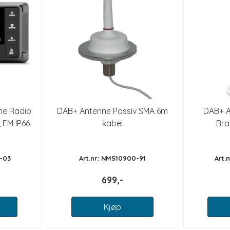
ne Radio
DAB+ Antenne Passiv SMA 6m
DAB+ 
 FM IP66
kabel
Bra
7-03
Art.nr: NMS10900-91
Art.
699,-
Kjøp