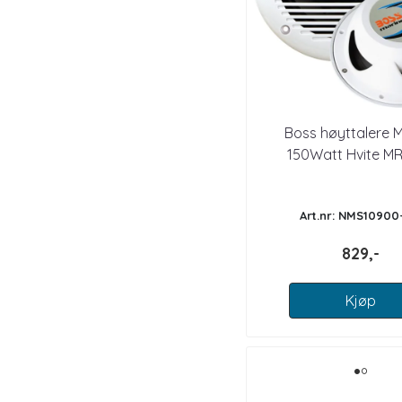
Boss høyttalere M
150Watt Hvite 
Art.nr: NMS10900
829,-
Kjøp