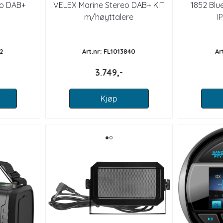
eo DAB+
VELEX Marine Stereo DAB+ KIT
1852 Blu
m/høyttalere
I
2
Art.nr: FL1013840
Ar
3.749,-
Kjøp