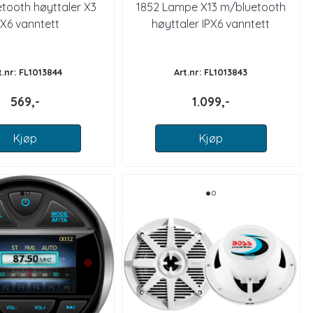
etooth høyttaler X3
1852 Lampe X13 m/bluetooth
PX6 vanntett
høyttaler IPX6 vanntett
t.nr: FL1013844
Art.nr: FL1013843
569,-
1.099,-
Kjøp
Kjøp