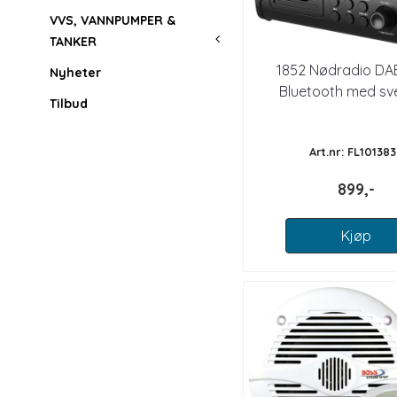
VVS, VANNPUMPER &
TANKER
1852 Nødradio D
Nyheter
Bluetooth med sv
Tilbud
solcellepane
Art.nr: FL10138
899,-
Kjøp