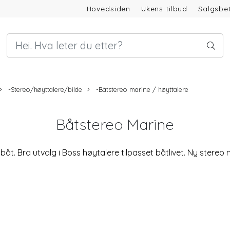
Hovedsiden
Ukens tilbud
Salgsbet
-Stereo/høyttalere/bilde
-Båtstereo marine / høyttalere
Båtstereo Marine
il båt. Bra utvalg i Boss høytalere tilpasset båtlivet. Ny ster