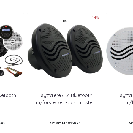
-14%
uetooth
Høyttalere 6,5" Bluetooth
Høyttal
m/forsterker - sort master
m/f
-85
Art.nr: FL1013826
Ar