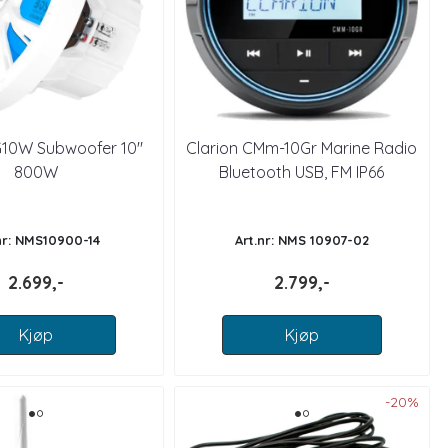
10W Subwoofer 10"
Clarion CMm-10Gr Marine Radio
800W
Bluetooth USB, FM IP66
nr: NMS10900-14
Art.nr: NMS 10907-02
2.699,-
2.799,-
Kjøp
Kjøp
-20%