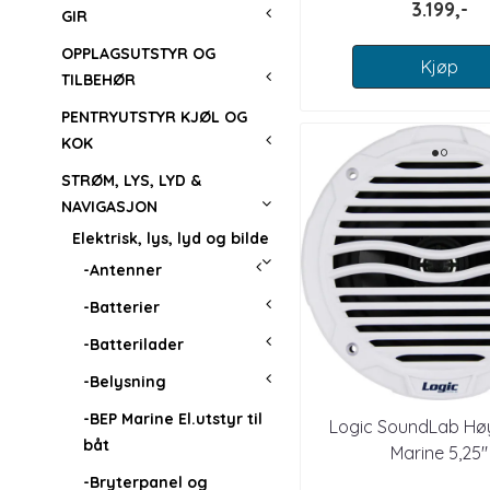
3.199,-
GIR
OPPLAGSUTSTYR OG
Kjøp
TILBEHØR
PENTRYUTSTYR KJØL OG
KOK
STRØM, LYS, LYD &
NAVIGASJON
Elektrisk, lys, lyd og bilde
-Antenner
-Batterier
-Batterilader
-Belysning
-BEP Marine El.utstyr til
Logic SoundLab Høy
båt
Marine 5,25"
-Bryterpanel og