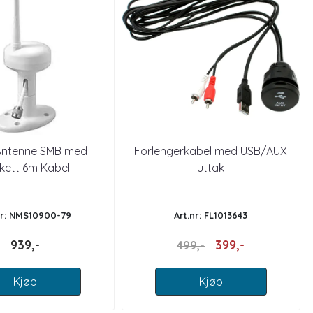
Antenne SMB med
Forlengerkabel med USB/AUX
kett 6m Kabel
uttak
nr: NMS10900-79
Art.nr: FL1013643
939,-
399,-
499,-
Kjøp
Kjøp