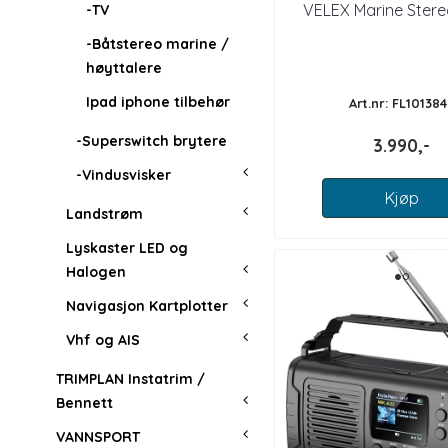
VELEX Marine Ster
-TV
-Båtstereo marine /
høyttalere
Ipad iphone tilbehør
Art.nr: FL101384
-Superswitch brytere
3.990,-
-Vindusvisker
Kjøp
Landstrøm
Lyskaster LED og
Halogen
Navigasjon Kartplotter
Vhf og AIS
TRIMPLAN Instatrim /
Bennett
VANNSPORT