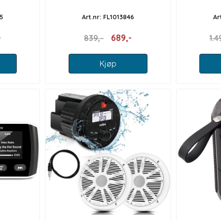
5
Art.nr: FL1013846
Ar
-
689,-
839,-
1.4
Kjøp