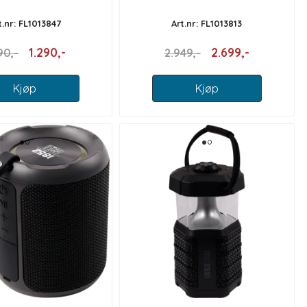
t.nr: FL1013847
Art.nr: FL1013813
1.290,-
2.699,-
90,-
2.949,-
Kjøp
Kjøp