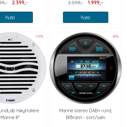
2.399,-
1.999,-
99,-
2.099,-
Kjøp
Kjøp
-13%
-8%
oundLab Høyttalere
Marine stereo DAB+ rund,
Marine 8"
Blåtann - sort/sølv