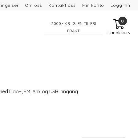
ingelser
Om oss
Kontakt oss
Min konto
Logg inn
0
3000
,- KR IGJEN TIL FRI
FRAKT!
Handlekurv
eo med Dab+, FM, Aux og USB inngang.