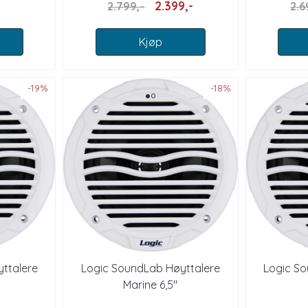
2.399,-
2.799,-
2.6
Kjøp
-19%
-18%
ttalere
Logic SoundLab Høyttalere
Logic S
Marine 6,5"