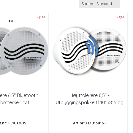
-11%
-5%
ere 6,5" Bluetooth
Høyttalerere 6,5" -
orsterker hvit
Utbyggingspakke til 1013815 og
1013826
t.nr: FL1013815
Art.nr: FL1013816+