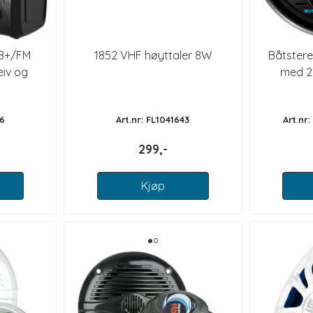
AB+/FM
1852 VHF høyttaler 8W
Båtster
eiv og
med 2
l
Høytta
36
Art.nr: FL1041643
Art.nr
299,-
Kjøp