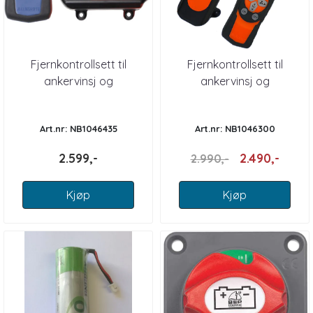
Fjernkontrollsett til
Fjernkontrollsett til
ankervinsj og
ankervinsj og
baugpropell mod 500i
baugpropell mod 400i
Art.nr: NB1046435
Art.nr: NB1046300
2.599,-
2.490,-
2.990,-
Kjøp
Kjøp