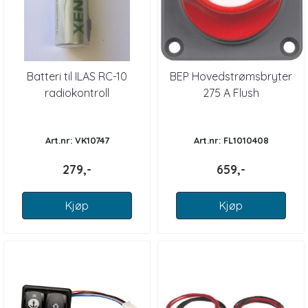
Batteri til ILAS RC-10
BEP Hovedstrømsbryter
radiokontroll
275 A Flush
Art.nr: VK10747
Art.nr: FL1010408
279,-
659,-
Kjøp
Kjøp