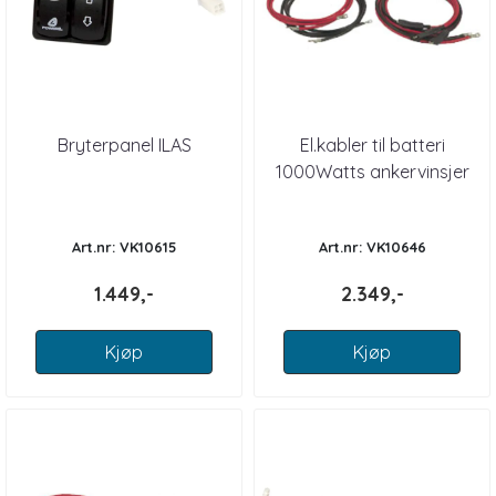
Bryterpanel ILAS
El.kabler til batteri
1000Watts ankervinsjer
Art.nr: VK10615
Art.nr: VK10646
1.449,-
2.349,-
Kjøp
Kjøp