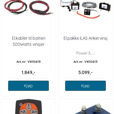
El.kabler til batteri
El.pakke ILAS Ankervinsj
500Watts vinsjer
Power IL ...
Art.nr: VK10619
Art.nr: VK10613
1.849,-
5.099,-
Kjøp
Kjøp