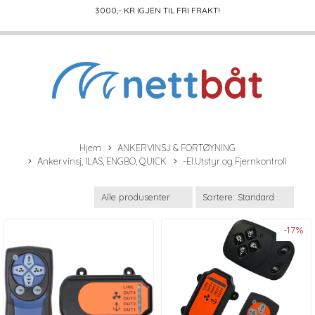
3000
,- KR IGJEN TIL FRI FRAKT!
Hjem
ANKERVINSJ & FORTØYNING
Ankervinsj, ILAS, ENGBO, QUICK
-El.Utstyr og Fjernkontroll
-17%