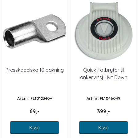
Presskabelsko 10 pakning
Quick Fotbryter til
ankervinsj Hvit Down
Art.nr: FL1012340+
Art.nr: FL1046049
69,-
399,-
Kjøp
Kjøp