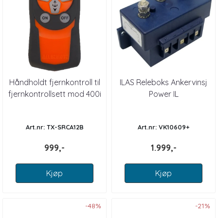
Håndholdt fjernkontroll til
ILAS Releboks Ankervinsj
fjernkontrollsett mod 400i
Power IL
Art.nr: TX-SRCA12B
Art.nr: VK10609+
999,-
1.999,-
Kjøp
Kjøp
-48%
-21%