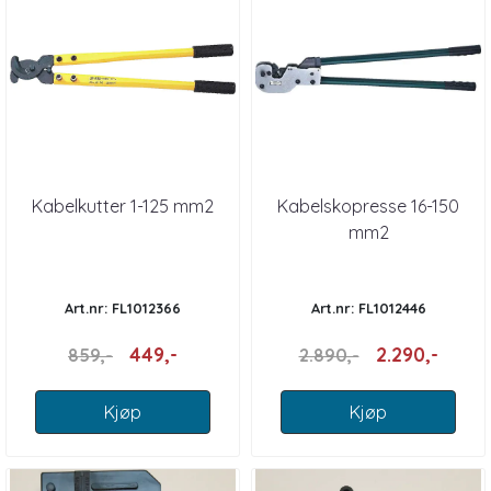
Kabelkutter 1-125 mm2
Kabelskopresse 16-150
mm2
Art.nr: FL1012366
Art.nr: FL1012446
449,-
2.290,-
859,-
2.890,-
Kjøp
Kjøp