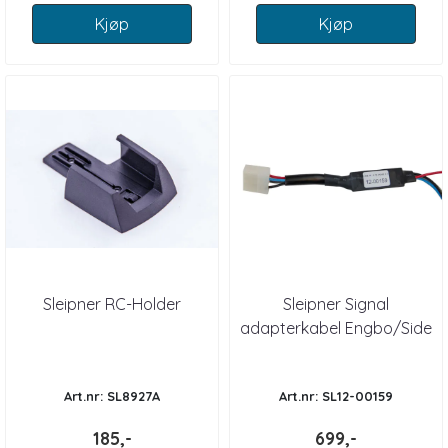
Kjøp
Kjøp
Sleipner RC-Holder
Sleipner Signal
adapterkabel Engbo/Side
P.
Art.nr: SL8927A
Art.nr: SL12-00159
185,-
699,-