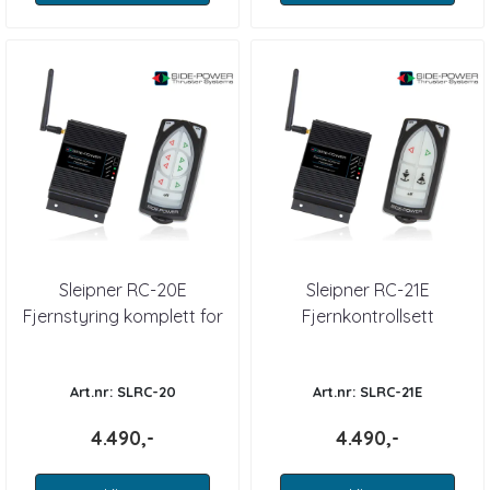
Sleipner RC-20E
Sleipner RC-21E
Fjernstyring komplett for
Fjernkontrollsett
Baug og hekktruster m
baugthruster / vinsj
Art.nr: SLRC-20
Art.nr: SLRC-21E
4.490,-
4.490,-