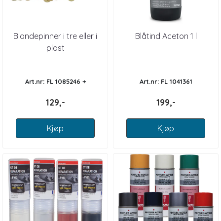
Blandepinner i tre eller i
Blåtind Aceton 1 l
plast
Art.nr: FL 1085246 +
Art.nr: FL 1041361
129,-
199,-
Kjøp
Kjøp