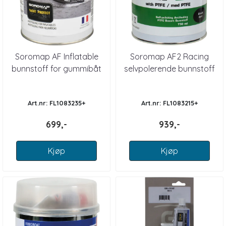
Soromap AF Inflatable
Soromap AF2 Racing
bunnstoff for gummibåt
selvpolerende bunnstoff
Art.nr: FL1083235+
Art.nr: FL1083215+
699,-
939,-
Kjøp
Kjøp