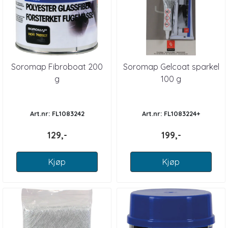
Soromap Fibroboat 200
Soromap Gelcoat sparkel
g
100 g
Art.nr: FL1083242
Art.nr: FL1083224+
129,-
199,-
Kjøp
Kjøp