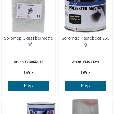
Soromap Glassfibermatte
Soromap Plastoboat 250
1 m²
g
Art.nr: FL1083244+
Art.nr: FL1083241
139,-
199,-
Kjøp
Kjøp