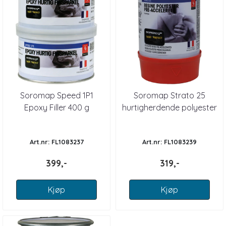
Soromap Speed 1P1
Soromap Strato 25
Epoxy Filler 400 g
hurtigherdende polyester
0,75kg
Art.nr: FL1083237
Art.nr: FL1083239
399,-
319,-
Kjøp
Kjøp