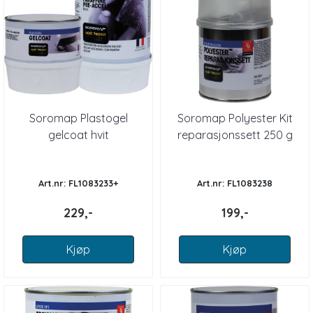
Soromap Plastogel
Soromap Polyester Kit
gelcoat hvit
reparasjonssett 250 g
Art.nr: FL1083233+
Art.nr: FL1083238
229,-
199,-
Kjøp
Kjøp