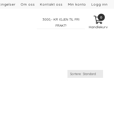
ingelser
Om oss
Kontakt oss
Min konto
Logg inn
0
3000
,- KR IGJEN TIL FRI
FRAKT!
Handlekurv