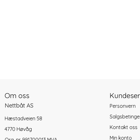
Om oss
Kundeser
Nettbåt AS
Personvern
Salgsbetinge
Hæstadveien 58
Kontakt oss
4770 Høvåg
Min konto
Org. nr. 991700013 MVA