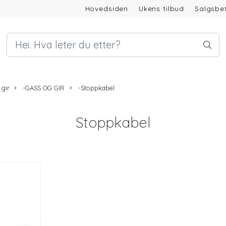
Hovedsiden
Ukens tilbud
Salgsbet
 gir
-GASS OG GIR
-Stoppkabel
Stoppkabel