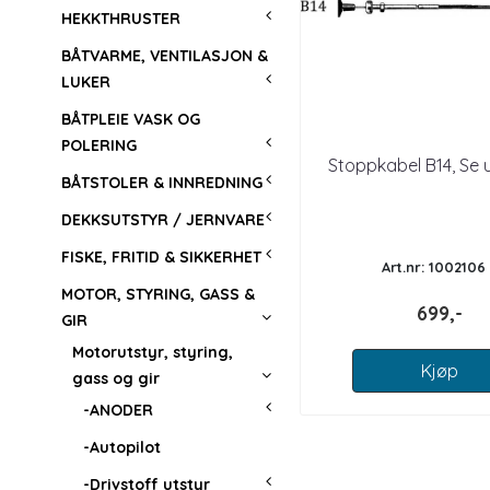
HEKKTHRUSTER
BÅTVARME, VENTILASJON &
LUKER
BÅTPLEIE VASK OG
POLERING
Stoppkabel B14, Se 
BÅTSTOLER & INNREDNING
DEKKSUTSTYR / JERNVARE
FISKE, FRITID & SIKKERHET
Art.nr: 1002106
MOTOR, STYRING, GASS &
699,-
GIR
Motorutstyr, styring,
Kjøp
gass og gir
-ANODER
-Autopilot
-Drivstoff utstyr