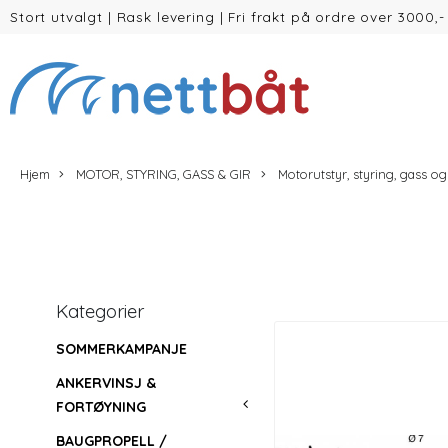
Stort utvalgt
|
Rask levering
|
Fri frakt på ordre over 3000,-
(inntil 30kg Vekt/volum)
Hjem
MOTOR, STYRING, GASS & GIR
Motorutstyr, styring, gass og
Kategorier
SOMMERKAMPANJE
ANKERVINSJ &
FORTØYNING
BAUGPROPELL /