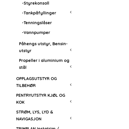
-Styrekonsoll
-Tankpåfyllinger
-Tenningslåser
-Vannpumper
Påhengs utstyr, Bensin-
utstyr
Propeller i aluminium og
stål
OPPLAGSUTSTYR OG
TILBEHØR
PENTRYUTSTYR KJØL OG
KOK
STRØM, LYS, LYD &
NAVIGASJON
TRIMPLAN Instatrim /