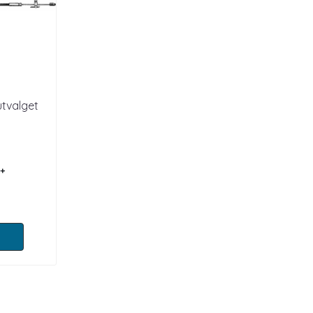
utvalget
 +