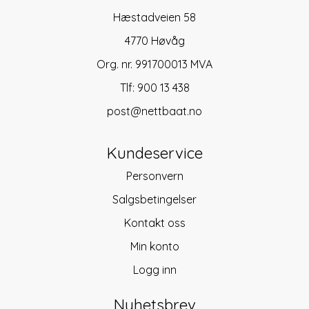
Hæstadveien 58
4770 Høvåg
Org. nr. 991700013 MVA
Tlf:
900 13 438
post@nettbaat.no
Kundeservice
Personvern
Salgsbetingelser
Kontakt oss
Min konto
Logg inn
Nyhetsbrev