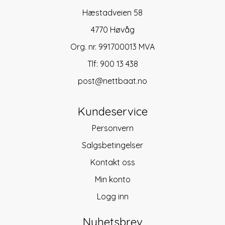
Hæstadveien 58
4770 Høvåg
Org. nr. 991700013 MVA
Tlf:
900 13 438
post@nettbaat.no
Kundeservice
Personvern
Salgsbetingelser
Kontakt oss
Min konto
Logg inn
Nyhetsbrev