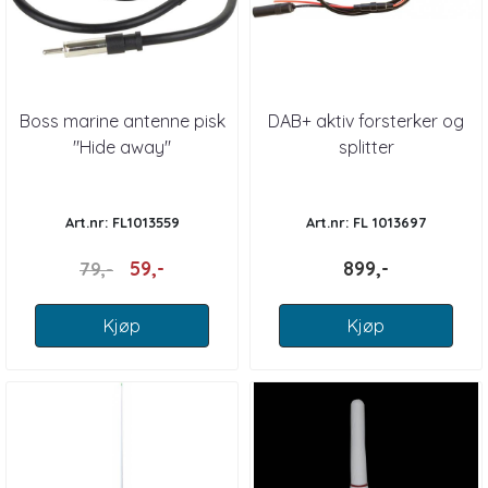
Boss marine antenne pisk
DAB+ aktiv forsterker og
"Hide away"
splitter
Art.nr: FL1013559
Art.nr: FL 1013697
59,-
899,-
79,-
Kjøp
Kjøp