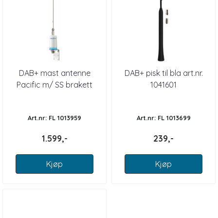
DAB+ mast antenne
DAB+ pisk til bla art.nr.
Pacific m/ SS brakett
1041601
Art.nr: FL 1013959
Art.nr: FL 1013699
1.599,-
239,-
Kjøp
Kjøp