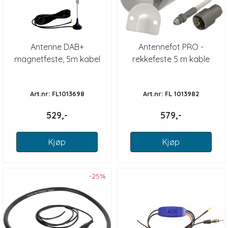
Antenne DAB+
Antennefot PRO -
magnetfeste, 5m kabel
rekkefeste 5 m kable
Art.nr: FL1013698
Art.nr: FL 1013982
529,-
579,-
Kjøp
Kjøp
-25%