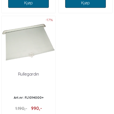
Kjøp
Kjøp
-17%
Rullegardin
Art.nr: FL1014000+
990,-
1.190,-