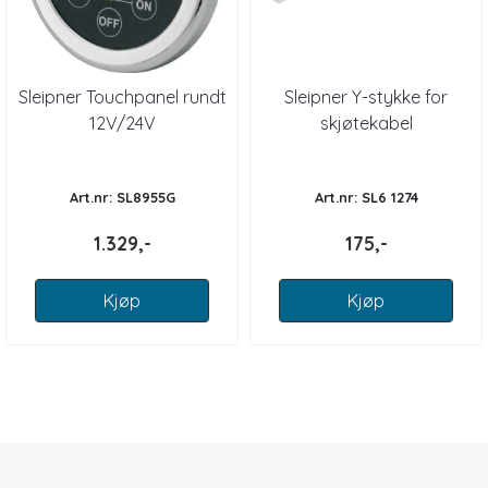
Sleipner Touchpanel rundt
Sleipner Y-stykke for
12V/24V
skjøtekabel
Art.nr: SL8955G
Art.nr: SL6 1274
1.329,-
175,-
Kjøp
Kjøp