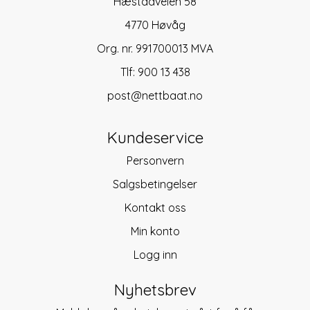
Hæstadveien 58
4770 Høvåg
Org. nr. 991700013 MVA
Tlf:
900 13 438
post@nettbaat.no
Kundeservice
Personvern
Salgsbetingelser
Kontakt oss
Min konto
Logg inn
Nyhetsbrev