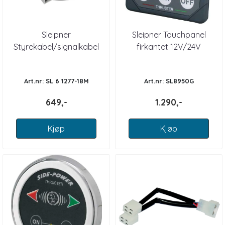
Sleipner
Sleipner Touchpanel
Styrekabel/signalkabel
firkantet 12V/24V
18m
Art.nr: SL 6 1277-18M
Art.nr: SL8950G
649,-
1.290,-
Kjøp
Kjøp