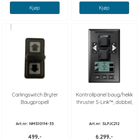
Kjøp
Kjøp
Carlingswitch Bryter
Kontrollpanel baug/hekk
Baugpropell
thruster S-Link™, dobbel,
hold-funksjon LCD di...
Art.nr: NMS10114-33
Art.nr: SLPJC212
499,-
6.299,-