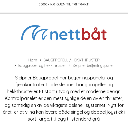
3000
,- KR IGJEN TIL FRI FRAKT!
Hjem
BAUGPROPELL / HEKKTHRUSTER
Baugpropell og hekkthruster
Sleipner betjeningspanel
Sleipner Baugpropell har betjeningspaneler og
fjernkontroller til alle sleipner baugpropeller og
hekkthrusterer. Et stort utvalg med et moderne design.
Kontrollpanelet er den mest ­synlige ­delen av en thruster,
og sam­tidig en av de viktigste delene i systemet. Nytt for
året er at vi nå kan levere både singel og dobbel joystick i
sort farge, i tillegg til standard grå.