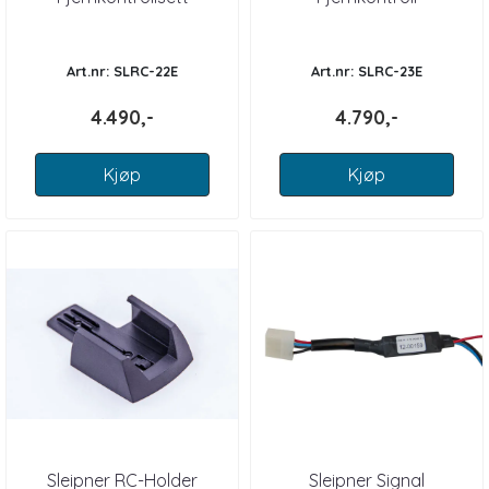
vinsj/vinsj
dbl.vinsj/thrust Sleipner
Art.nr: SLRC-22E
Art.nr: SLRC-23E
4.490,-
4.790,-
Kjøp
Kjøp
Sleipner RC-Holder
Sleipner Signal