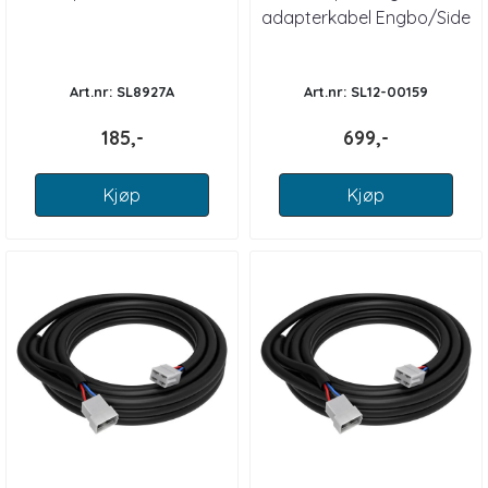
adapterkabel Engbo/Side
P.
Art.nr: SL8927A
Art.nr: SL12-00159
185,-
699,-
Kjøp
Kjøp