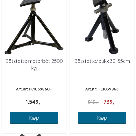
Båtstøtte motorbåt 2500
Båtstøtte/bukk 30-55cm
kg
Art.nr: FL1039860+
Art.nr: FL1039866
1.549,-
739,-
919,-
Kjøp
Kjøp