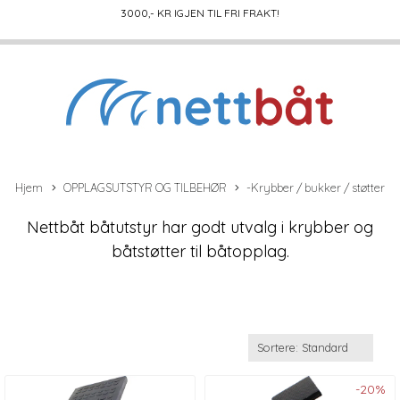
3000
,- KR IGJEN TIL FRI FRAKT!
Hjem
OPPLAGSUTSTYR OG TILBEHØR
-Krybber / bukker / støtter
Nettbåt båtutstyr har godt utvalg i krybber og
båtstøtter til båtopplag.
-20%