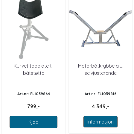
Kurvet topplate til
Motorbåtkrybbe alu.
båtstøtte
selvjusterende
Art.nr: FL1039864
Art.nr: FL1039816
799,-
4.349,-
Informasjon
Kjøp