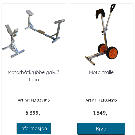
Motorbåtkrybbe galv. 3
Motortralle
tonn
Art.nr: FL1039815
Art.nr: FL1034215
6.399,-
1.549,-
Informasjon
Kjøp