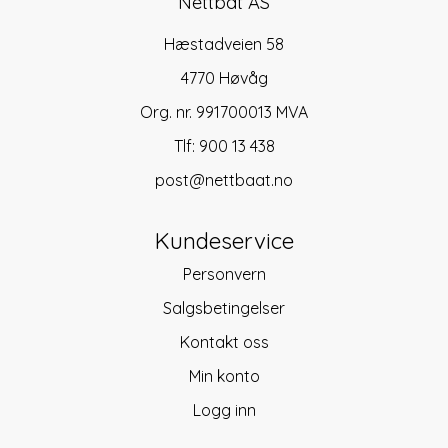
Nettbåt AS
Hæstadveien 58
4770 Høvåg
Org. nr. 991700013 MVA
Tlf:
900 13 438
post@nettbaat.no
Kundeservice
Personvern
Salgsbetingelser
Kontakt oss
Min konto
Logg inn