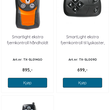
Smartlight ekstra
SmartLight ekstra
fjernkontroll håndholdt
fjernkontroll til lyskaster,
dashbord
Art.nr: TX-SL014GO
Art.nr: TX-SL009D
895,-
699,-
Kjøp
Kjøp