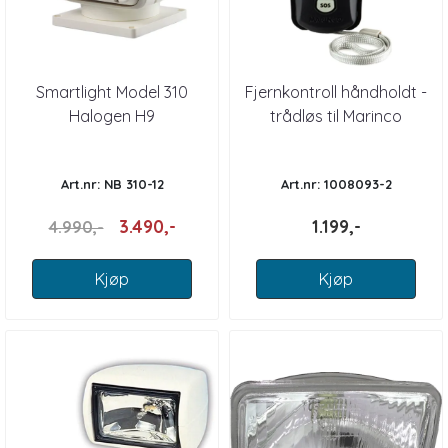
Smartlight Model 310
Fjernkontroll håndholdt -
Halogen H9
trådløs til Marinco
lyskaster
Art.nr: NB 310-12
Art.nr: 1008093-2
3.490,-
1.199,-
4.990,-
Kjøp
Kjøp