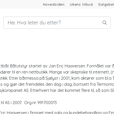
Hovedsiden
Ukens tilbud
Salgsbet
båt Båtutstyr startet av Jan Eric Haaversen. Formålet var å ku
andører til en ren nettbutikk. Mange var skeptiske til internett
butikk. Etter båtmessa på Sjølyst i 2001, kom aktører som bl.
l oss og gjør det fremdeles den dag i dag, bortsett fra Termoma
jkompaniet AS. Etterhvert har det kommet flere til, så som Sleipne
til AS i 2007. Org.nr. 991700013
Eric Haaversen i firmaet med salg og kundebehandling og Eiri