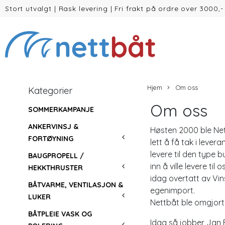
Stort utvalgt
|
Rask levering
|
Fri frakt på ordre over 3000,-
(inntil 30kg Vekt/volum)
Hjem
Om oss
Kategorier
Om oss
SOMMERKAMPANJE
ANKERVINSJ &
Høsten 2000 ble Nett
FORTØYNING
lett å få tak i lever
levere til den type 
BAUGPROPELL /
inn å ville levere ti
HEKKTHRUSTER
idag overtatt av Vins
BÅTVARME, VENTILASJON &
egenimport.
LUKER
Nettbåt ble omgjort 
BÅTPLEIE VASK OG
Idag så jobber Jan 