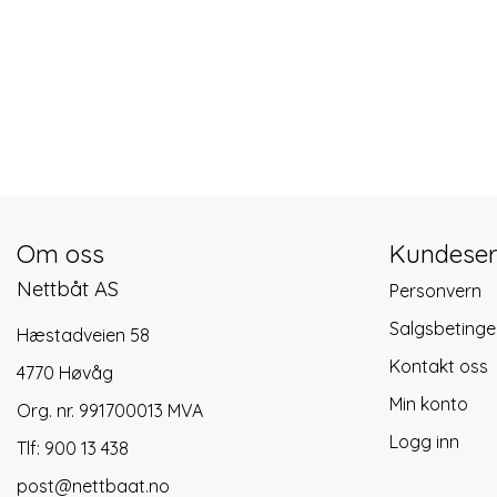
Om oss
Kundeser
Nettbåt AS
Personvern
Salgsbetinge
Hæstadveien 58
Kontakt oss
4770 Høvåg
Min konto
Org. nr. 991700013 MVA
Logg inn
Tlf:
900 13 438
post@nettbaat.no