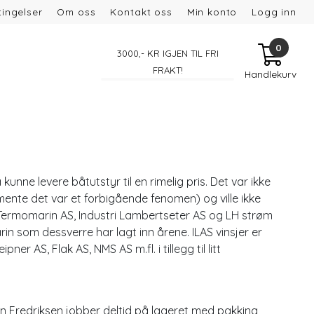
ingelser
Om oss
Kontakt oss
Min konto
Logg inn
0
3000
,- KR IGJEN TIL FRI
FRAKT!
Handlekurv
nne levere båtutstyr til en rimelig pris. Det var ikke
, (mente det var et forbigående fenomen) og ville ikke
a Termomarin AS, Industri Lambertseter AS og LH strøm
rin som dessverre har lagt inn årene. ILAS vinsjer er
r AS, Flak AS, NMS AS m.fl. i tillegg til litt
n Fredriksen jobber deltid på lageret med pakking