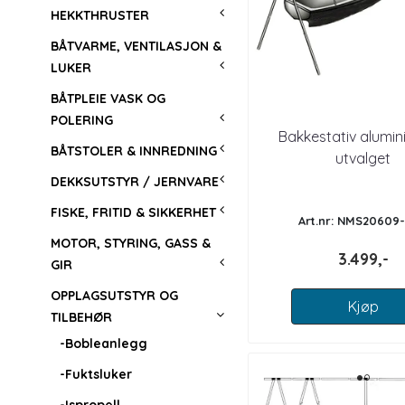
HEKKTHRUSTER
BÅTVARME, VENTILASJON &
LUKER
BÅTPLEIE VASK OG
POLERING
Bakkestativ alumin
BÅTSTOLER & INNREDNING
utvalget
DEKKSUTSTYR / JERNVARE
FISKE, FRITID & SIKKERHET
Art.nr: NMS20609
MOTOR, STYRING, GASS &
3.499,-
GIR
OPPLAGSUTSTYR OG
Kjøp
TILBEHØR
-Bobleanlegg
-Fuktsluker