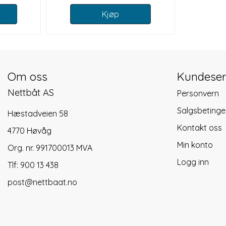
Kjøp
Om oss
Kundeser
Nettbåt AS
Personvern
Salgsbetinge
Hæstadveien 58
Kontakt oss
4770 Høvåg
Min konto
Org. nr. 991700013 MVA
Logg inn
Tlf:
900 13 438
post@nettbaat.no