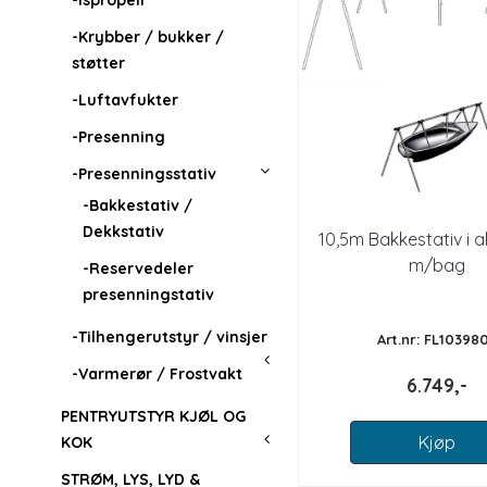
-Ispropell
-Krybber / bukker /
støtter
-Luftavfukter
-Presenning
-Presenningsstativ
-Bakkestativ /
Dekkstativ
10,5m Bakkestativ i 
m/bag
-Reservedeler
presenningstativ
-Tilhengerutstyr / vinsjer
Art.nr: FL10398
-Varmerør / Frostvakt
6.749,-
PENTRYUTSTYR KJØL OG
Kjøp
KOK
STRØM, LYS, LYD &