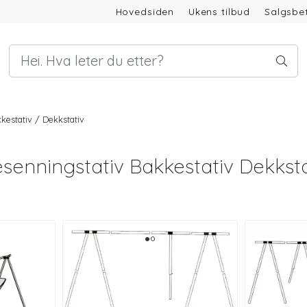
Hovedsiden
Ukens tilbud
Salgsbet
kestativ / Dekkstativ
esenningstativ Bakkestativ Dekksta