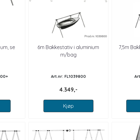
ium, se
6m Bakkestativ i aluminium
7,5m Bakk
m/bag
-00+
Art.nr: FL1039800
Ar
4.349,-
Kjøp