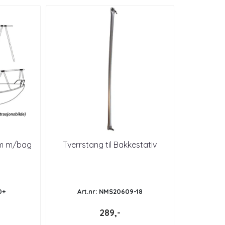
ium m/bag
Tverrstang til Bakkestativ
0+
Art.nr: NMS20609-18
289,-