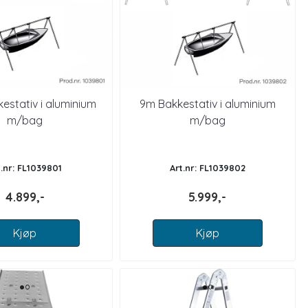
estativ i aluminium
9m Bakkestativ i aluminium
m/bag
m/bag
t.nr: FL1039801
Art.nr: FL1039802
4.899,-
5.999,-
Kjøp
Kjøp