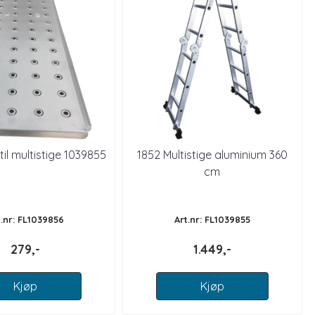
til multistige 1039855
1852 Multistige aluminium 360
cm
t.nr: FL1039856
Art.nr: FL1039855
279,-
1.449,-
Kjøp
Kjøp