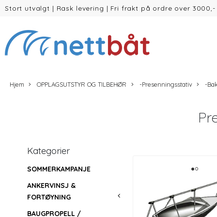
Stort utvalgt
|
Rask levering
|
Fri frakt på ordre over 3000,-
(inntil 30kg Vekt/volum)
Hjem
OPPLAGSUTSTYR OG TILBEHØR
-Presenningsstativ
-Bak
Pr
Kategorier
SOMMERKAMPANJE
ANKERVINSJ &
FORTØYNING
BAUGPROPELL /