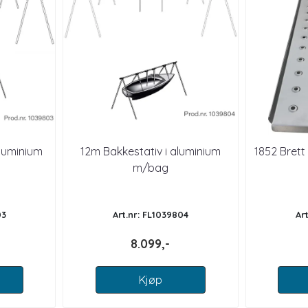
aluminium
12m Bakkestativ i aluminium
1852 Brett 
m/bag
03
Art.nr: FL1039804
Ar
8.099,-
Kjøp