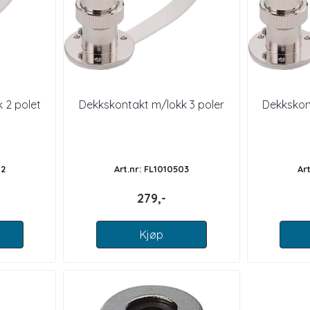
 2 polet
Dekkskontakt m/lokk 3 poler
Dekkskon
02
Art.nr: FL1010503
Ar
279,-
Kjøp