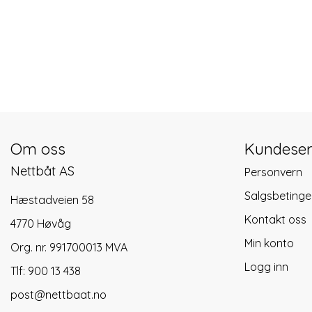
Om oss
Kundeser
Nettbåt AS
Personvern
Salgsbetinge
Hæstadveien 58
Kontakt oss
4770 Høvåg
Min konto
Org. nr. 991700013 MVA
Logg inn
Tlf:
900 13 438
post@nettbaat.no