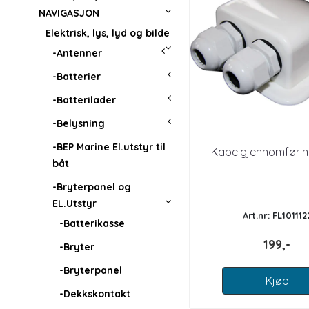
NAVIGASJON
Elektrisk, lys, lyd og bilde
-Antenner
-Batterier
-Batterilader
-Belysning
-BEP Marine El.utstyr til
Kabelgjennomførin
båt
-Bryterpanel og
EL.Utstyr
Art.nr: FL101112
-Batterikasse
199,-
-Bryter
-Bryterpanel
Kjøp
-Dekkskontakt