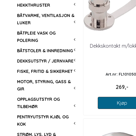
HEKKTHRUSTER
BÅTVARME, VENTILASJON &
LUKER
BÅTPLEIE VASK OG
POLERING
Dekkskontakt m/lokk
BÅTSTOLER & INNREDNING
DEKKSUTSTYR / JERNVARE
FISKE, FRITID & SIKKERHET
Art.nr: FL10105
MOTOR, STYRING, GASS &
269,-
GIR
OPPLAGSUTSTYR OG
Kjøp
TILBEHØR
PENTRYUTSTYR KJØL OG
KOK
STRØM, LYS, LYD &