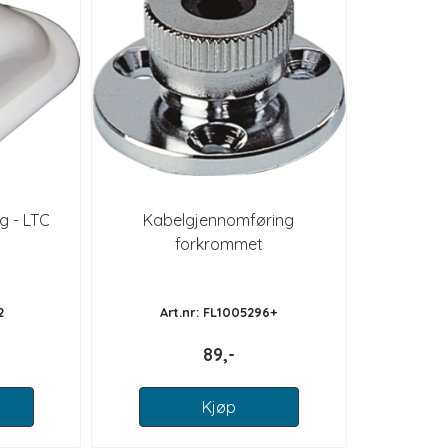
g - LTC
Kabelgjennomføring
forkrommet
2
Art.nr: FL1005296+
89,-
Kjøp