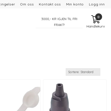
ingelser
Om oss
Kontakt oss
Min konto
Logg inn
0
3000
,- KR IGJEN TIL FRI
FRAKT!
Handlekurv