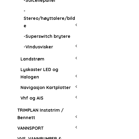
-Solcellepanel
-
Stereo/høyttalere/bild
e
-Superswitch brytere
-Vindusvisker
Landstrøm
Lyskaster LED og
Halogen
Navigasjon Kartplotter
Vhf og AIS
TRIMPLAN Instatrim /
Bennett
VANNSPORT
VVS, VANNPUMPER &