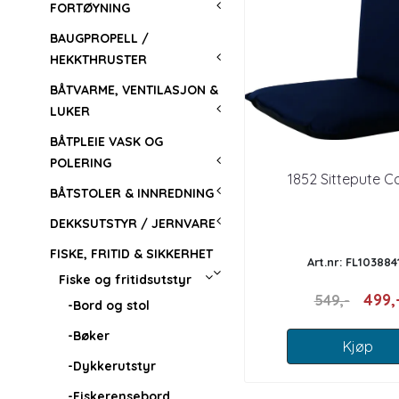
FORTØYNING
BAUGPROPELL /
HEKKTHRUSTER
BÅTVARME, VENTILASJON &
LUKER
BÅTPLEIE VASK OG
POLERING
1852 Sittepute 
BÅTSTOLER & INNREDNING
DEKKSUTSTYR / JERNVARE
FISKE, FRITID & SIKKERHET
Art.nr: FL103884
Fiske og fritidsutstyr
499,
549,-
-Bord og stol
-Bøker
Kjøp
-Dykkerutstyr
-Fiskerensebord