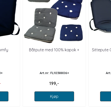
Comfy
Båtpute med 100% kapok +
Sittepute 
1+
Art.nr: FL1038806+
Art
-
199,-
Kjøp