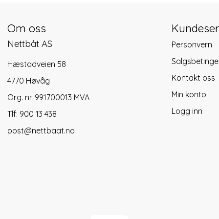
Om oss
Kundeser
Nettbåt AS
Personvern
Salgsbetinge
Hæstadveien 58
Kontakt oss
4770 Høvåg
Min konto
Org. nr. 991700013 MVA
Logg inn
Tlf:
900 13 438
post@nettbaat.no