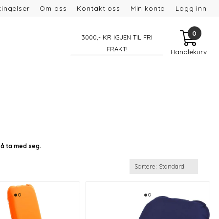
ingelser
Om oss
Kontakt oss
Min konto
Logg inn
0
3000
,- KR IGJEN TIL FRI
FRAKT!
Handlekurv
e å ta med seg.