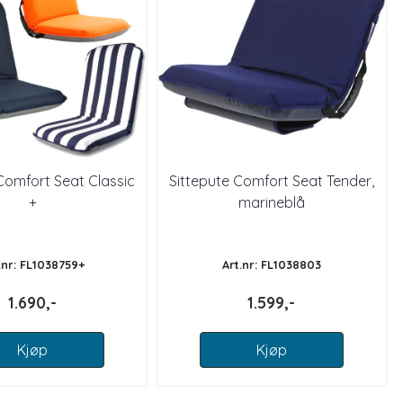
Comfort Seat Classic
Sittepute Comfort Seat Tender,
+
marineblå
.nr: FL1038759+
Art.nr: FL1038803
1.690,-
1.599,-
Kjøp
Kjøp