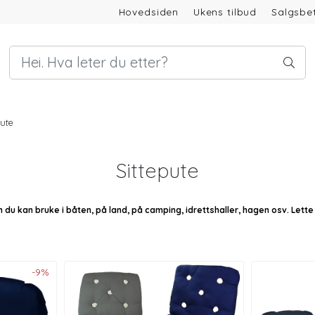
Hovedsiden
Ukens tilbud
Salgsbet
pute
Sittepute
om du kan bruke i båten, på land, på camping, idrettshaller, hagen osv. Lett
-9%