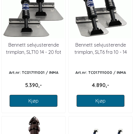
Bennett selvjusterende
Bennett selvjusterende
trimplan, SLT10 14 - 20 fot
trimplan, SLT6 fra 10 - 14
- 10x10"
fot- 6x8"
Art.nr: TC017111001 / INMA
Art.nr: TC017111000 / INMA
BENSLT10
BENSLT6
5.390,-
4.890,-
Kjøp
Kjøp