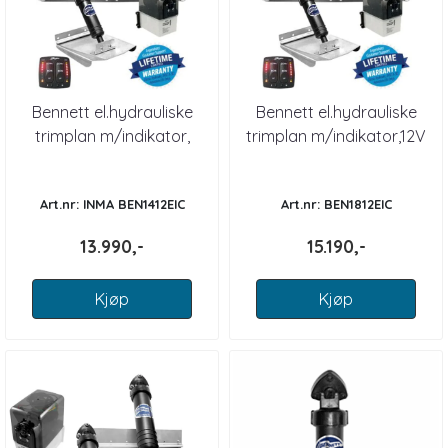
Bennett el.hydrauliske
Bennett el.hydrauliske
trimplan m/indikator,
trimplan m/indikator,12V
12V,14" x 12"
18" x 12"
Art.nr: INMA BEN1412EIC
Art.nr: BEN1812EIC
13.990,-
15.190,-
Kjøp
Kjøp