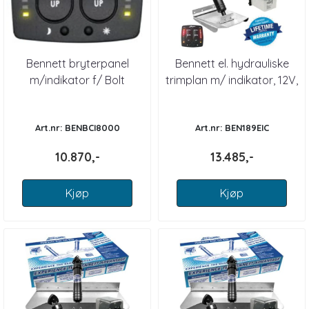
Bennett bryterpanel
Bennett el. hydrauliske
m/indikator f/ Bolt
trimplan m/ indikator, 12V,
elektrisk trimplan
18" x 9"
Art.nr: BENBCI8000
Art.nr: BEN189EIC
10.870,-
13.485,-
Kjøp
Kjøp