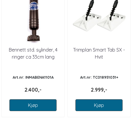
Bennett std. sylinder, 4
Trimplan Smart Tab SX -
ringer ca 33cm lang
Hvit
Art.nr: INMABENA1101A
Art.nr: TC018951031+
2.400,-
2.999,-
Kjøp
Kjøp