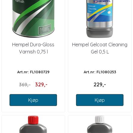
Hempel Dura-Gloss
Hempel Gelcoat Cleaning
Varnish 0,75 l
Gel 0,5 L
Art.nr: FL1080729
Art.nr: FL1080253
329,-
229,-
369,-
Kjøp
Kjøp