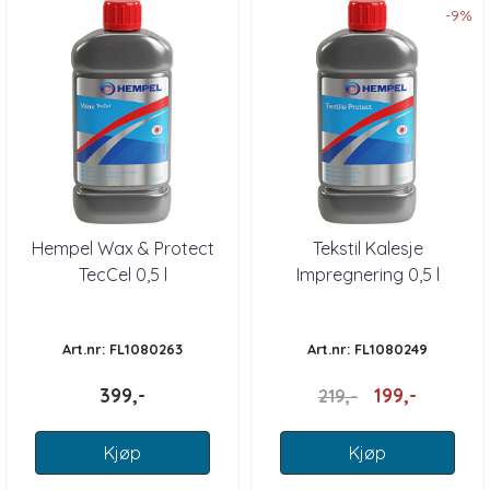
-9%
Hempel Wax & Protect
Tekstil Kalesje
TecCel 0,5 l
Impregnering 0,5 l
Art.nr: FL1080263
Art.nr: FL1080249
399,-
199,-
219,-
Kjøp
Kjøp