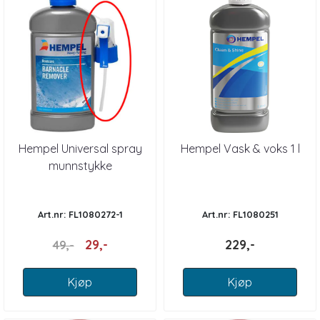
Hempel Universal spray
Hempel Vask & voks 1 l
munnstykke
Art.nr: FL1080272-1
Art.nr: FL1080251
29,-
229,-
49,-
Kjøp
Kjøp