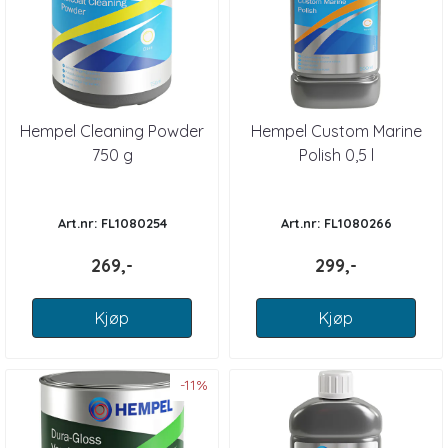
Hempel Cleaning Powder
Hempel Custom Marine
750 g
Polish 0,5 l
Art.nr: FL1080254
Art.nr: FL1080266
269,-
299,-
Kjøp
Kjøp
-11%