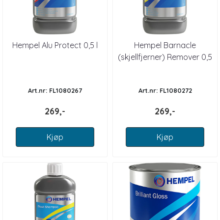
Hempel Alu Protect 0,5 l
Hempel Barnacle
(skjellfjerner) Remover 0,5
l
Art.nr: FL1080267
Art.nr: FL1080272
269,-
269,-
Kjøp
Kjøp