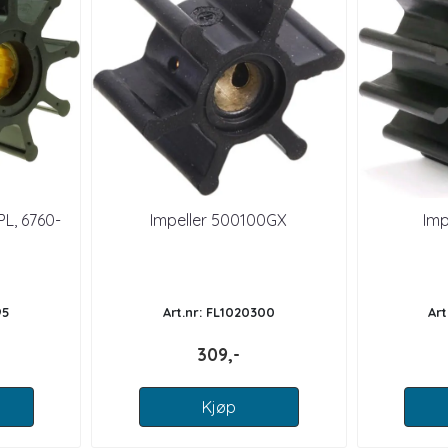
PL, 6760-
Impeller 500100GX
Imp
95
Art.nr: FL1020300
Art
309,-
Kjøp