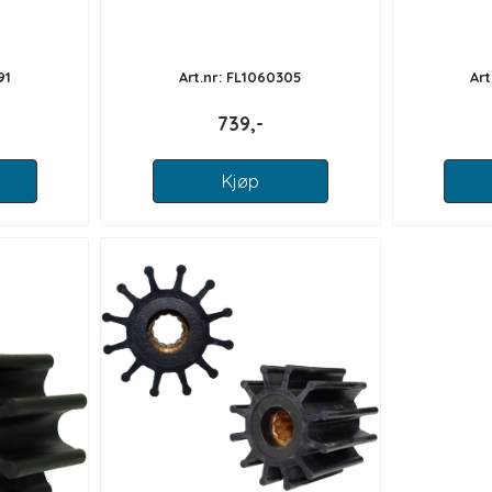
91
Art.nr: FL1060305
Art
739,-
Kjøp