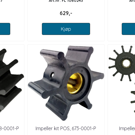
57
Art.nr: FL 1060243
Ar
629,-
Kjøp
48-0001-P
Impeller kit POS, 673-0001-P
Impelle