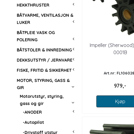
HEKKTHRUSTER
BÅTVARME, VENTILASJON &
LUKER
BÅTPLEIE VASK OG
POLERING
Impeller (Sherwood)
BÅTSTOLER & INNREDNING
0001B
DEKKSUTSTYR / JERNVARE
FISKE, FRITID & SIKKERHET
Art.nr: FL10602
MOTOR, STYRING, GASS &
979,-
GIR
Motorutstyr, styring,
Kjøp
gass og gir
-ANODER
-Autopilot
-Drivstoff utstyr