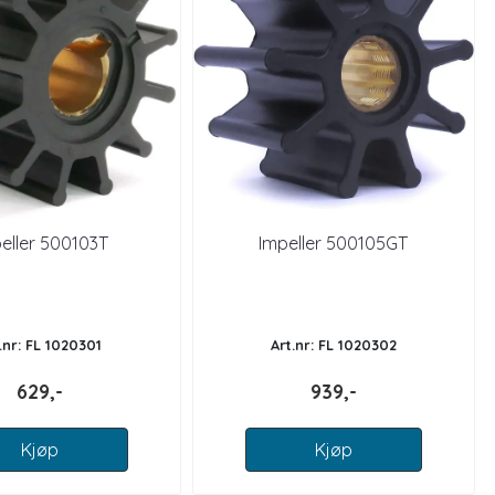
eller 500103T
Impeller 500105GT
.nr: FL 1020301
Art.nr: FL 1020302
629,-
939,-
Kjøp
Kjøp