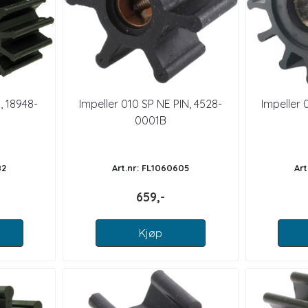
, 18948-
Impeller 010 SP NE PIN, 4528-
Impeller 
0001B
82
Art.nr: FL1060605
Ar
659,-
Kjøp