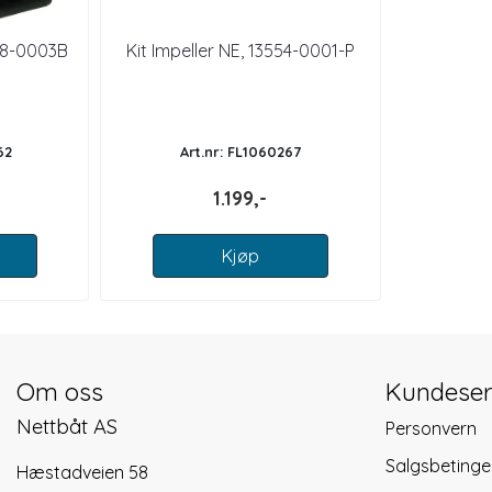
98-0003B
Kit Impeller NE, 13554-0001-P
62
Art.nr: FL1060267
1.199,-
Kjøp
Om oss
Kundeser
Nettbåt AS
Personvern
Salgsbetinge
Hæstadveien 58