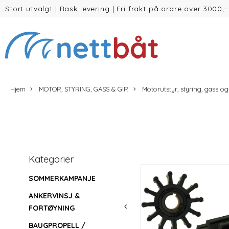
Stort utvalgt
|
Rask levering
|
Fri frakt på ordre over 3000,-
(inntil 30kg Vekt/volum)
Hjem
MOTOR, STYRING, GASS & GIR
Motorutstyr, styring, gass og
Kategorier
SOMMERKAMPANJE
ANKERVINSJ &
FORTØYNING
BAUGPROPELL /