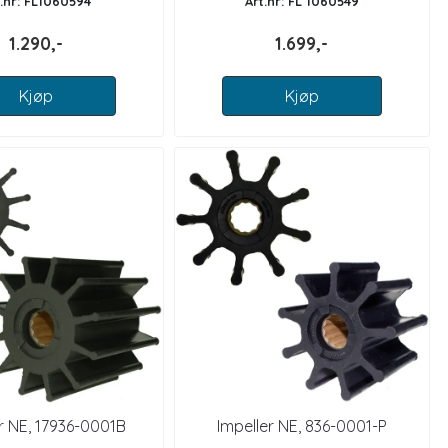
t.nr: FL1060594
Art.nr: FL 1060549
1.290,-
1.699,-
Kjøp
Kjøp
r NE, 17936-0001B
Impeller NE, 836-0001-P