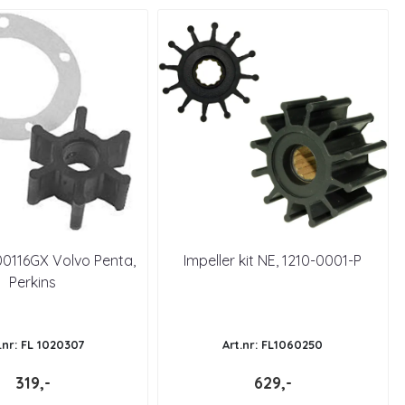
00116GX Volvo Penta,
Impeller kit NE, 1210-0001-P
Perkins
.nr: FL 1020307
Art.nr: FL1060250
319,-
629,-