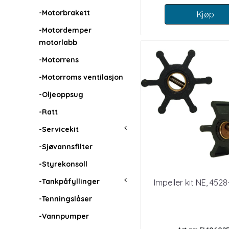
-Motorbrakett
Kjøp
-Motordemper
motorlabb
-Motorrens
-Motorroms ventilasjon
-Oljeoppsug
-Ratt
-Servicekit
-Sjøvannsfilter
-Styrekonsoll
-Tankpåfyllinger
Impeller kit NE, 452
-Tenningslåser
-Vannpumper