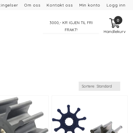
ingelser
Om oss
Kontakt oss
Min konto
Logg inn
0
3000
,- KR IGJEN TIL FRI
FRAKT!
Handlekurv