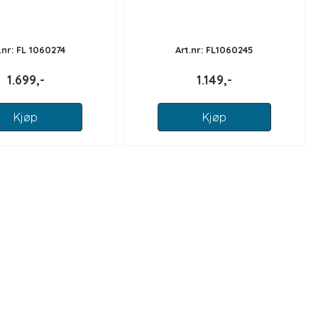
.nr: FL 1060274
Art.nr: FL1060245
1.699,-
1.149,-
Kjøp
Kjøp