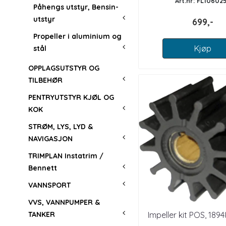
Art.nr: FL10602
Påhengs utstyr, Bensin-
utstyr
699,-
Propeller i aluminium og
Kjøp
stål
OPPLAGSUTSTYR OG
TILBEHØR
PENTRYUTSTYR KJØL OG
KOK
STRØM, LYS, LYD &
NAVIGASJON
TRIMPLAN Instatrim /
Bennett
VANNSPORT
VVS, VANNPUMPER &
Impeller kit POS, 189
TANKER