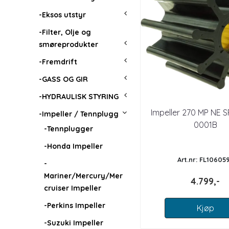
-Eksos utstyr
-Filter, Olje og
smøreprodukter
-Fremdrift
-GASS OG GIR
-HYDRAULISK STYRING
Impeller 270 MP NE S
-Impeller / Tennplugg
0001B
-Tennplugger
-Honda Impeller
Art.nr: FL10605
-
Mariner/Mercury/Mer
4.799,-
cruiser Impeller
-Perkins Impeller
Kjøp
-Suzuki Impeller