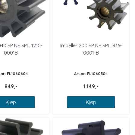
040 SP NE SPL, 1210-
Impeller 200 SP NE SPL, 836-
0001B
0001-B
t.nr: FL1060604
Art.nr: FL1060304
849,-
1.149,-
Kjøp
Kjøp