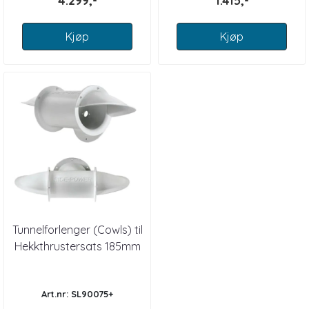
4.299,-
1.415,-
Kjøp
Kjøp
Tunnelforlenger (Cowls) til
Hekkthrustersats 185mm
Art.nr: SL90075+