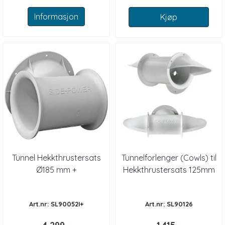
Informasjon
Kjøp
Tunnel Hekkthrustersats
Tunnelforlenger (Cowls) til
Ø185 mm +
Hekkthrustersats 125mm
Art.nr: SL90052I+
Art.nr: SL90126