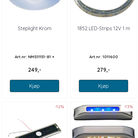
Steplight Krom
1852 LED-Strips 12V 1 m
Art.nr: NMS11151-81 +
Art.nr: 1011600
249,-
279,-
Kjøp
Kjøp
-12%
-13%