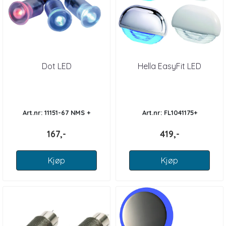
Dot LED
Hella EasyFit LED
Art.nr: 11151-67 NMS +
Art.nr: FL1041175+
167,-
419,-
Kjøp
Kjøp