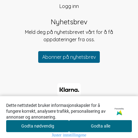
Logg inn
Nyhetsbrev
Meld deg på nyhetsbrevet vårt for å få
oppdateringer fra oss.
Abonner på nyhetsbrev
Dette nettstedet bruker informasjonskapsler for å
Powered by
fungere korrekt, analysere trafikk, personalisering av
annonser og annonsering.
Godta nødvendig
Godta alle
0
Juster innstillingene
Hjem
Meny
Søk
Konto
Handlekurv