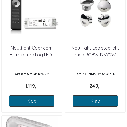
Nautilight Capricorn
Nautilight Leo steplight
Fjernkontroll og LED-
med RGBW 12V/2W
dimmer
Art.nr: NMS11161-82
Art.nr: NMS 11161-63 +
1.119,-
249,-
Kjøp
Kjøp