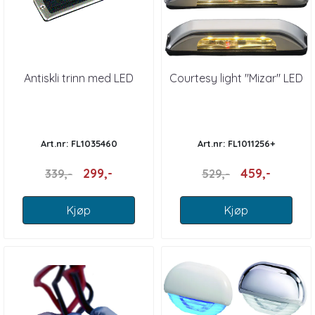
Antiskli trinn med LED
Courtesy light "Mizar" LED
Art.nr: FL1035460
Art.nr: FL1011256+
299,-
459,-
339,-
529,-
Kjøp
Kjøp