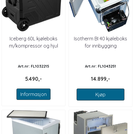
Iceberg 60L kjøleboks
Isotherm BI 40 kjøleboks
m/kompressor og hjul
for innbygging
Art.nr: FL1032215
Art.nr: FL1043251
5.490,-
14.899,-
Informasjon
Kjøp