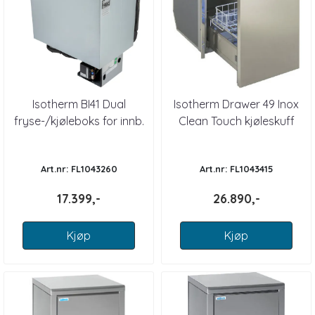
Isotherm BI41 Dual
Isotherm Drawer 49 Inox
fryse-/kjøleboks for innb.
Clean Touch kjøleskuff
luftkjølt
Art.nr: FL1043260
Art.nr: FL1043415
17.399,-
26.890,-
Kjøp
Kjøp