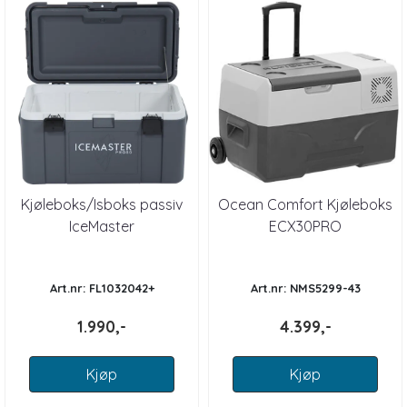
Kjøleboks/Isboks passiv
Ocean Comfort Kjøleboks
IceMaster
ECX30PRO
Art.nr: FL1032042+
Art.nr: NMS5299-43
1.990,-
4.399,-
Kjøp
Kjøp