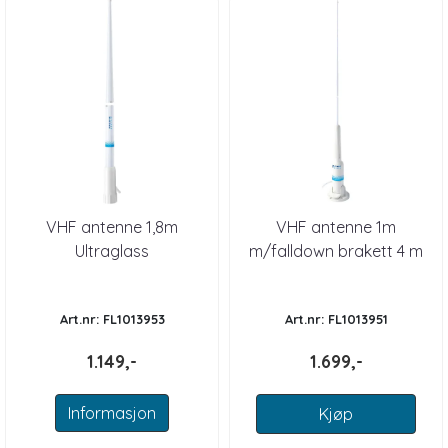
VHF antenne 1,8m
VHF antenne 1m
Ultraglass
m/falldown brakett 4 m
kabel
Art.nr: FL1013953
Art.nr: FL1013951
1.149,-
1.699,-
Informasjon
Kjøp