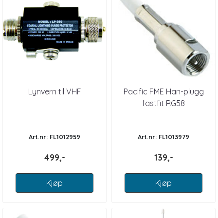
Lynvern til VHF
Pacific FME Han-plugg
fastfit RG58
Art.nr: FL1012959
Art.nr: FL1013979
499,-
139,-
Kjøp
Kjøp