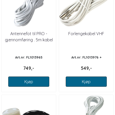
Antennefot til PRO -
Forlengekabel VHF
gjennomføring . 5m kabel
Art.nr: FL1013965
Art.nr: FL1013976 +
749,-
549,-
Kjøp
Kjøp