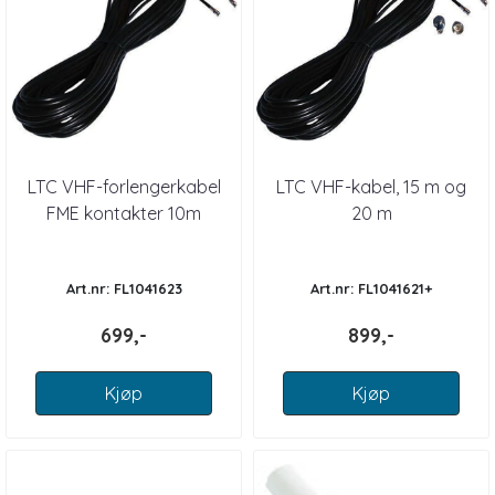
LTC VHF-forlengerkabel
LTC VHF-kabel, 15 m og
FME kontakter 10m
20 m
Art.nr: FL1041623
Art.nr: FL1041621+
699,-
899,-
Kjøp
Kjøp