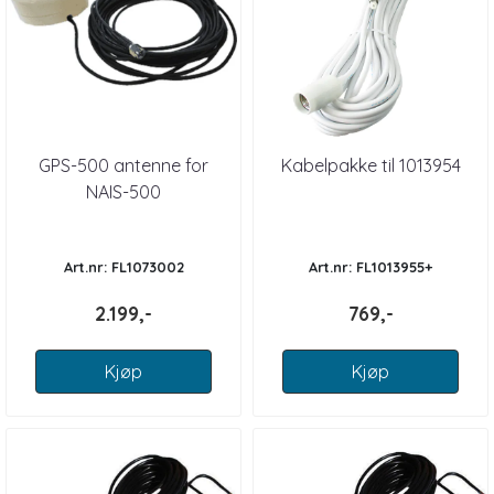
GPS-500 antenne for
Kabelpakke til 1013954
NAIS-500
Art.nr: FL1073002
Art.nr: FL1013955+
2.199,-
769,-
Kjøp
Kjøp