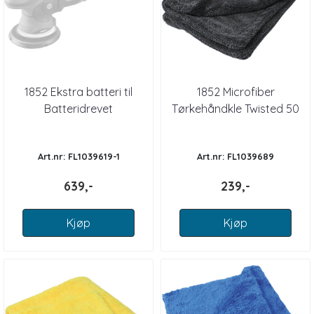
1852 Ekstra batteri til
1852 Microfiber
Batteridrevet
Tørkehåndkle Twisted 50
poleringsmaskin 20V
x 80 cm
Art.nr: FL1039619-1
Art.nr: FL1039689
639,-
239,-
Kjøp
Kjøp