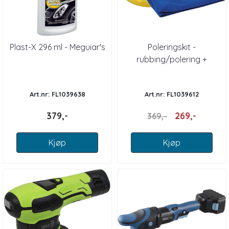
Plast-X 296 ml - Meguiar's
Poleringskit -
rubbing/polering +
Microfiberklut
Art.nr: FL1039638
Art.nr: FL1039612
379,-
269,-
369,-
Kjøp
Kjøp