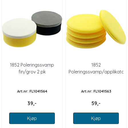
1852 Poleringssvamp
1852
fin/grov 2 pk
Poleringssvamp/applikator
5 pk
Art.nr: FL1041564
Art.nr: FL1041563
39,-
59,-
Kjøp
Kjøp