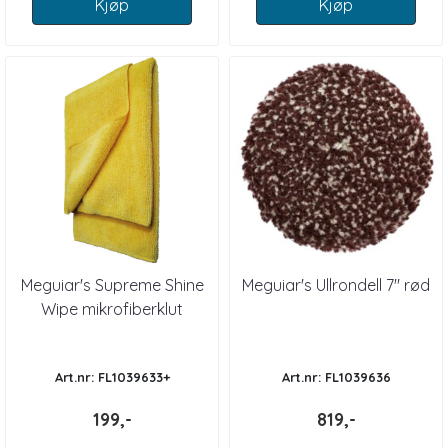
Kjøp
Kjøp
Meguiar's Supreme Shine
Meguiar's Ullrondell 7" rød
Wipe mikrofiberklut
Art.nr: FL1039633+
Art.nr: FL1039636
199,-
819,-