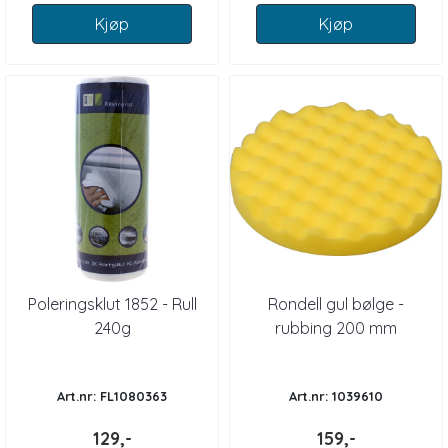
Kjøp
Kjøp
Poleringsklut 1852 - Rull
Rondell gul bølge -
240g
rubbing 200 mm
Art.nr: FL1080363
Art.nr: 1039610
129,-
159,-