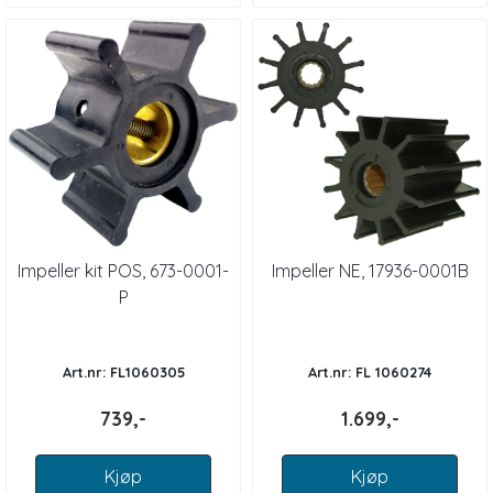
Impeller kit POS, 673-0001-
Impeller NE, 17936-0001B
P
Art.nr: FL1060305
Art.nr: FL 1060274
739,-
1.699,-
Kjøp
Kjøp