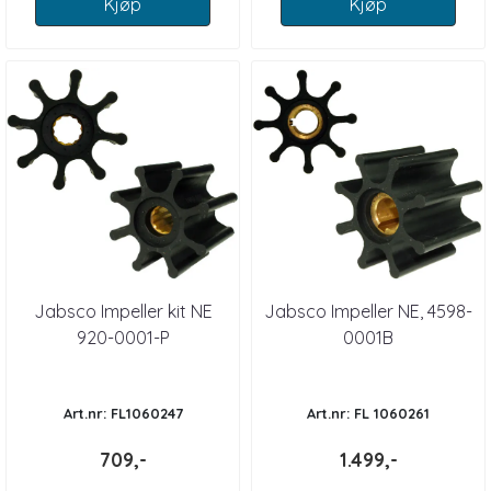
Kjøp
Kjøp
Jabsco Impeller kit NE
Jabsco Impeller NE, 4598-
920-0001-P
0001B
Art.nr: FL1060247
Art.nr: FL 1060261
709,-
1.499,-