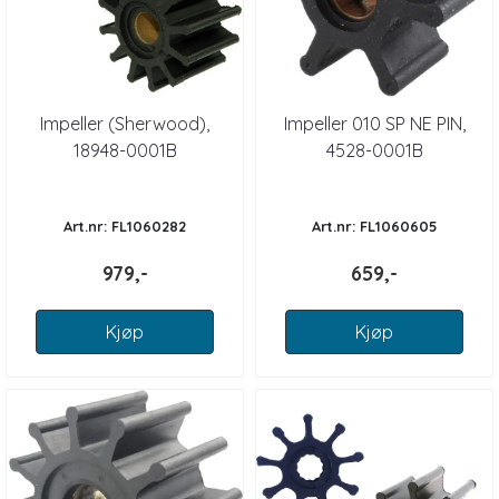
Impeller (Sherwood),
Impeller 010 SP NE PIN,
18948-0001B
4528-0001B
Art.nr: FL1060282
Art.nr: FL1060605
979,-
659,-
Kjøp
Kjøp