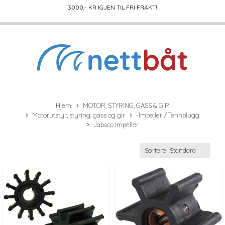
3000
,- KR IGJEN TIL FRI FRAKT!
Hjem
MOTOR, STYRING, GASS & GIR
Motorutstyr, styring, gass og gir
-Impeller / Tennplugg
Jabsco Impeller