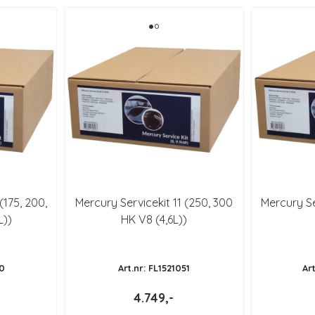
(175, 200,
Mercury Servicekit 11 (250, 300
Mercury Se
L))
HK V8 (4,6L))
50
Art.nr: FL1521051
Ar
4.749,-