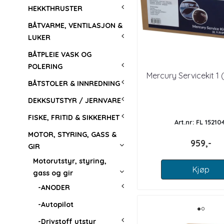
HEKKTHRUSTER
BÅTVARME, VENTILASJON &
LUKER
BÅTPLEIE VASK OG
POLERING
Mercury Servicekit 1 (
BÅTSTOLER & INNREDNING
DEKKSUTSTYR / JERNVARE
FISKE, FRITID & SIKKERHET
Art.nr: FL 15210
MOTOR, STYRING, GASS &
959,-
GIR
Motorutstyr, styring,
Kjøp
gass og gir
-ANODER
-Autopilot
-Drivstoff utstyr