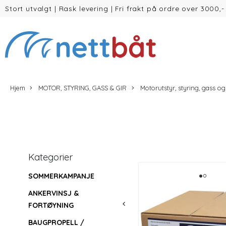
Stort utvalgt
|
Rask levering
|
Fri frakt på ordre over 3000,-
(inntil 30kg Vekt/volum)
Hjem
MOTOR, STYRING, GASS & GIR
Motorutstyr, styring, gass og
Kategorier
SOMMERKAMPANJE
ANKERVINSJ &
FORTØYNING
BAUGPROPELL /