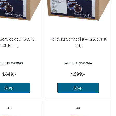
ervicekit 3 (9.9, 15,
Mercury Servicekit 4 (25, 30HK
20HK EFI)
EFI)
t.nr: FL1521043
Art.nr: FL1521044
1.649,-
1.599,-
Kjøp
Kjøp