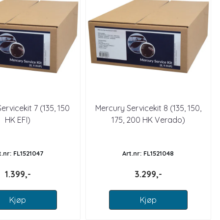
ervicekit 7 (135, 150
Mercury Servicekit 8 (135, 150,
HK EFI)
175, 200 HK Verado)
t.nr: FL1521047
Art.nr: FL1521048
1.399,-
3.299,-
Kjøp
Kjøp