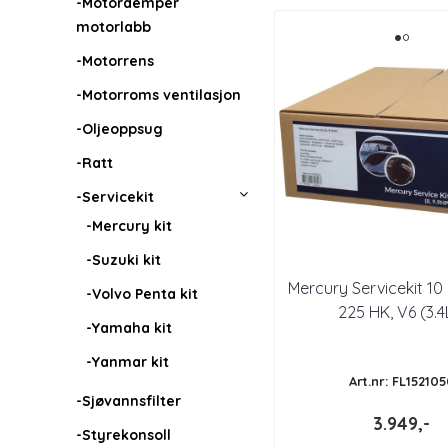
-Motordemper
motorlabb
-Motorrens
-Motorroms ventilasjon
-Oljeoppsug
-Ratt
-Servicekit
-Mercury kit
-Suzuki kit
Mercury Servicekit 10 
-Volvo Penta kit
225 HK, V6 (3.4
-Yamaha kit
-Yanmar kit
Art.nr: FL15210
-Sjøvannsfilter
3.949,-
-Styrekonsoll