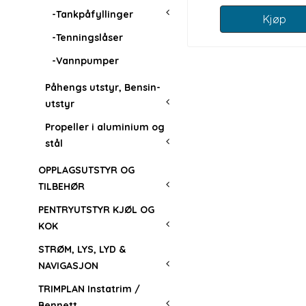
-Tankpåfyllinger
Kjøp
-Tenningslåser
-Vannpumper
Påhengs utstyr, Bensin-
utstyr
Propeller i aluminium og
stål
OPPLAGSUTSTYR OG
TILBEHØR
PENTRYUTSTYR KJØL OG
KOK
STRØM, LYS, LYD &
NAVIGASJON
TRIMPLAN Instatrim /
Bennett