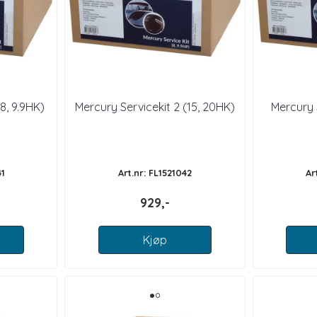
8, 9.9HK)
Mercury Servicekit 2 (15, 20HK)
Mercury S
41
Art.nr: FL1521042
Ar
929,-
Kjøp