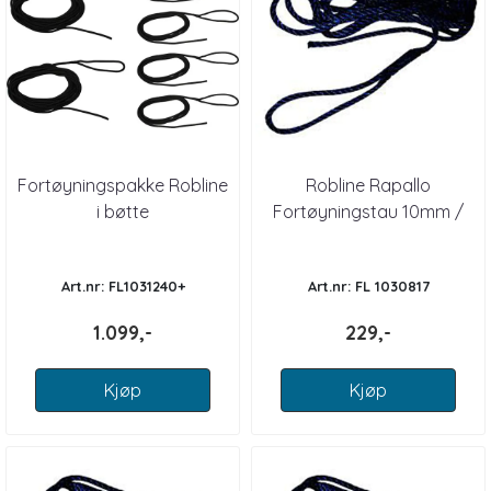
Fortøyningspakke Robline
Robline Rapallo
i bøtte
Fortøyningstau 10mm /
6m
Art.nr: FL1031240+
Art.nr: FL 1030817
1.099,-
229,-
Kjøp
Kjøp