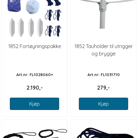
1852 Fortøyningspakke
1852 Tauholder til utrigger
og brygge
Art.nr: FL1028060+
Art.nr: FL1031710
2.190,-
279,-
Kjøp
Kjøp