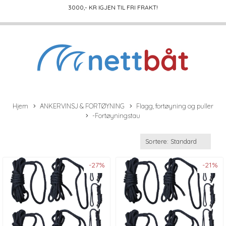
3000
,- KR IGJEN TIL FRI FRAKT!
Hjem
ANKERVINSJ & FORTØYNING
Flagg, fortøyning og puller
-Fortøyningstau
-27%
-21%