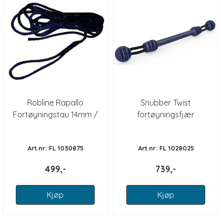
Robline Rapallo
Snubber Twist
Fortøyningstau 14mm /
fortøyningsfjær
10m
Art.nr: FL 1030875
Art.nr: FL 1028025
499,-
739,-
Kjøp
Kjøp