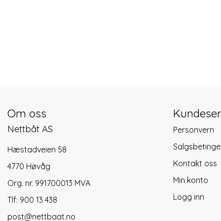
Om oss
Kundeser
Nettbåt AS
Personvern
Salgsbetinge
Hæstadveien 58
Kontakt oss
4770 Høvåg
Min konto
Org. nr. 991700013 MVA
Logg inn
Tlf:
900 13 438
post@nettbaat.no