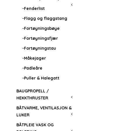
-Fenderlist
-Flagg og flaggstang
-Fortøyningsbøye
-Fortøyningsfjær
-Fortøyningstau
-Måkejager
-Padleåre
-Puller & Halegatt
BAUGPROPELL /
HEKKTHRUSTER
BÅTVARME, VENTILASJON &
LUKER
BÅTPLEIE VASK OG