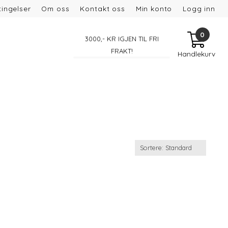
ingelser
Om oss
Kontakt oss
Min konto
Logg inn
0
3000
,- KR IGJEN TIL FRI
FRAKT!
Handlekurv