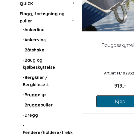
QUICK
Flagg, fortøyning og
puller
-Ankerline
-Ankervinsj
Baugbeskyttel
-Båtshake
-Baug og
kjølbeskyttelse
Art.nr: FL10283
-Bergkiler /
Bergkilesett
919,-
-Bryggelys
Kjøp
-Bryggepuller
-Dregg
-
Fendere/holdere/trekk