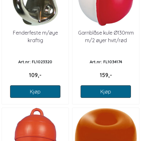
Fenderfeste m/øye
Garnblåse kule Ø130mm
kraftig
m/2 øyer hvit/rød
Art.nr: FL1023320
Art.nr: FL1034174
109,-
159,-
Kjøp
Kjøp