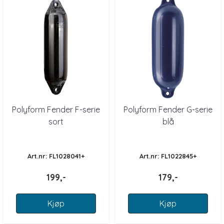
Polyform Fender F-serie
Polyform Fender G-serie
sort
blå
Art.nr: FL1028041+
Art.nr: FL1022845+
199,-
179,-
Kjøp
Kjøp