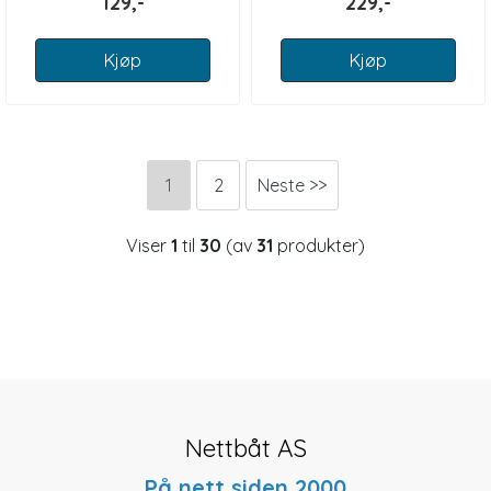
129,-
229,-
Kjøp
Kjøp
1
2
Neste >>
Viser
1
til
30
(av
31
produkter)
Nettbåt AS
På nett siden 2000