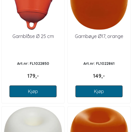
Garnblåse Ø 25 cm
Garnbøye Ø17, orange
Art.nr: FL1022850
Art.nr: FL1022861
179,-
149,-
Kjøp
Kjøp