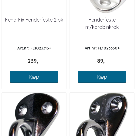
Fend-Fix Fenderfeste 2 pk
Fenderfeste
m/karabinkrok
forkrommet
Art.nr: FL1023315+
Art.nr: FL1023330+
239,-
89,-
Kjøp
Kjøp