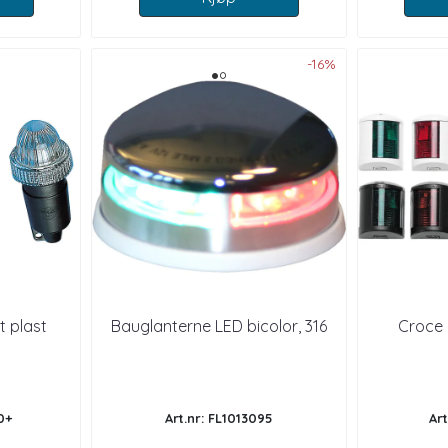
-16%
t plast
Bauglanterne LED bicolor, 316
Croce 
0+
Art.nr: FL1013095
Art