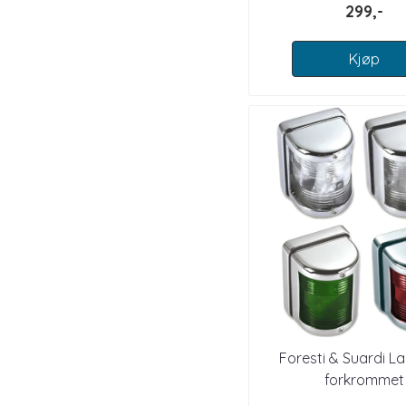
299,-
Kjøp
Foresti & Suardi L
forkrommet