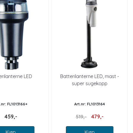
erilanterne LED
Batterilanterne LED, mast -
super sugekopp
.nr: FL1013166+
Art.nr: FL1013164
459,-
479,-
519,-
Kjøp
Kjøp