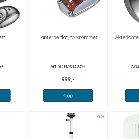
ett
Lanterne flat, forkrommet
Akterlante
6+
Art.nr: FL1013031+
Art
-
999,-
Kjøp
-9%