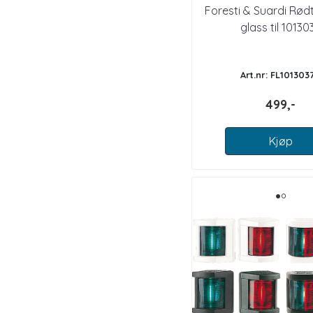
Foresti & Suardi Rød
glass til 10130
Art.nr: FL1013037
499,-
Kjøp