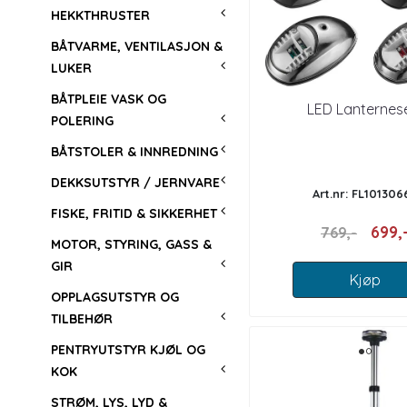
HEKKTHRUSTER
BÅTVARME, VENTILASJON &
LUKER
BÅTPLEIE VASK OG
LED Lanternes
POLERING
BÅTSTOLER & INNREDNING
DEKKSUTSTYR / JERNVARE
Art.nr: FL101306
FISKE, FRITID & SIKKERHET
699,
769,-
MOTOR, STYRING, GASS &
GIR
Kjøp
OPPLAGSUTSTYR OG
TILBEHØR
PENTRYUTSTYR KJØL OG
KOK
STRØM, LYS, LYD &