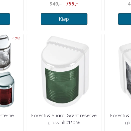
799,-
949,-
4
Kjøp
-17%
anterne
Foresti & Suardi Grønt reserve
Foresti &
glass til1013036
gla