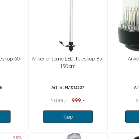
leskop 60-
Ankerlanterne LED, teleskop 85-
Anke
150cm
06
Art.nr: FL1013307
Ar
999,-
1.099,-
2
Kjøp
-18%