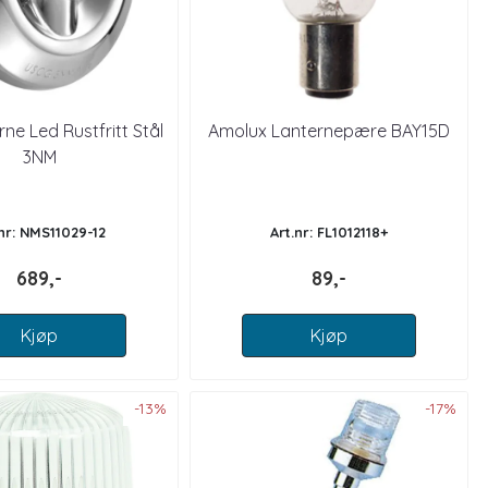
rne Led Rustfritt Stål
Amolux Lanternepære BAY15D
3NM
.nr: NMS11029-12
Art.nr: FL1012118+
689,-
89,-
Kjøp
Kjøp
-13%
-17%