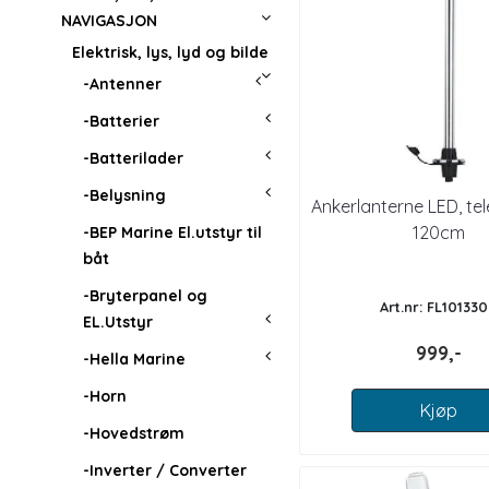
NAVIGASJON
Elektrisk, lys, lyd og bilde
-Antenner
-Batterier
-Batterilader
-Belysning
Ankerlanterne LED, te
120cm
-BEP Marine El.utstyr til
båt
-Bryterpanel og
Art.nr: FL10133
EL.Utstyr
999,-
-Hella Marine
-Horn
Kjøp
-Hovedstrøm
-Inverter / Converter