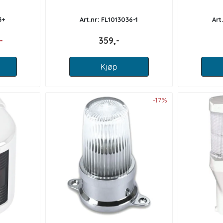
3+
Art.nr: FL1013036-1
Art
-
359,-
Kjøp
-17%