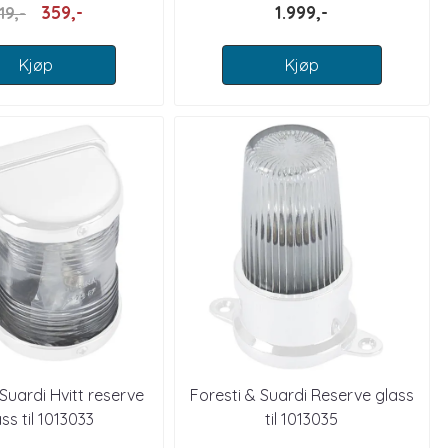
359,-
1.999,-
19,-
Kjøp
Kjøp
 Suardi Hvitt reserve
Foresti & Suardi Reserve glass
ss til 1013033
til 1013035