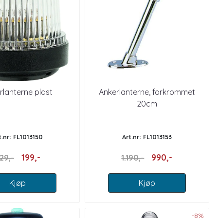
rlanterne plast
Ankerlanterne, forkrommet
20cm
t.nr: FL1013150
Art.nr: FL1013153
199,-
990,-
29,-
1.190,-
Kjøp
Kjøp
-8%