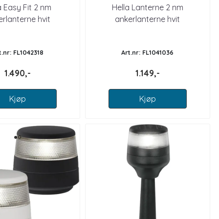
a Easy Fit 2 nm
Hella Lanterne 2 nm
rlanterne hvit
ankerlanterne hvit
t.nr: FL1042318
Art.nr: FL1041036
1.490,-
1.149,-
Kjøp
Kjøp