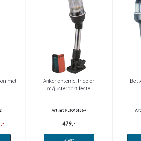
krommet
Ankerlanterne, tricolor
Batt
m/justerbart feste
2
Art.nr: FL1013156+
Art
,-
479,-
Kjøp