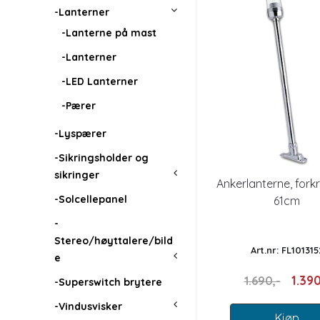
-Lanterner
-Lanterne på mast
-Lanterner
-LED Lanterner
-Pærer
-Lyspærer
-Sikringsholder og
sikringer
Ankerlanterne, for
-Solcellepanel
61cm
-
Stereo/høyttalere/bild
Art.nr: FL101315
e
1.390
1.690,-
-Superswitch brytere
-Vindusvisker
Kjøp