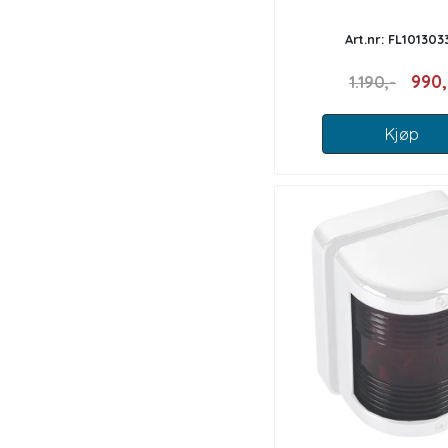
Art.nr: FL101303
990,
1.190,-
Kjøp