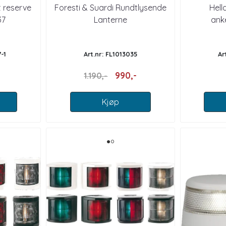
t reserve
Foresti & Suardi Rundtlysende
Hell
37
Lanterne
anke
-1
Art.nr: FL1013035
Ar
990,-
1.190,-
Kjøp