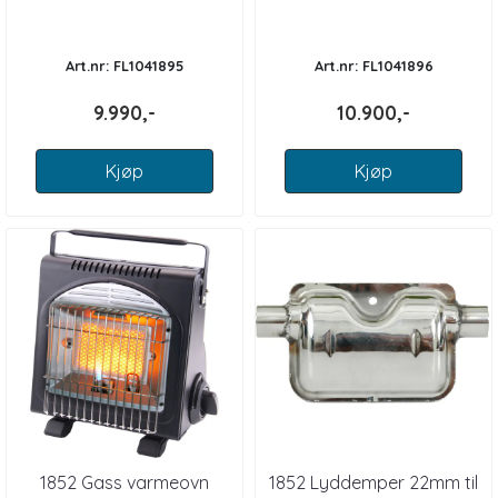
m/digitalkontroll
m/digitalkontroll
Art.nr: FL1041895
Art.nr: FL1041896
9.990,-
10.900,-
Kjøp
Kjøp
1852 Gass varmeovn
1852 Lyddemper 22mm til