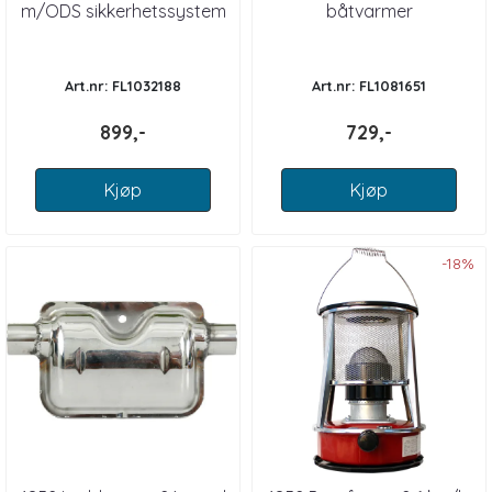
m/ODS sikkerhetssystem
båtvarmer
Art.nr: FL1032188
Art.nr: FL1081651
899,-
729,-
Kjøp
Kjøp
-18%