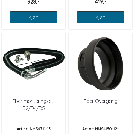
328,-
419,-
Kjøp
Kjøp
Eber monteringsett
Eber Overgang
D2/D4/D5
Art.nr: NMS4711-13
Art.nr: NMS4150-12+