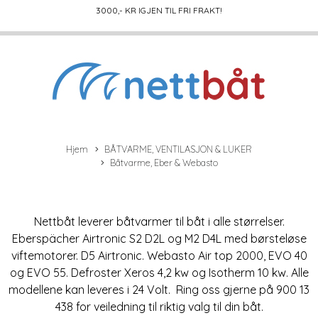
3000
,- KR IGJEN TIL FRI FRAKT!
Hjem
BÅTVARME, VENTILASJON & LUKER
Båtvarme, Eber & Webasto
Nettbåt leverer båtvarmer til båt i alle størrelser.
Eberspächer Airtronic S2 D2L og M2 D4L med børsteløse
viftemotorer. D5 Airtronic. Webasto Air top 2000, EVO 40
og EVO 55. Defroster Xeros 4,2 kw og Isotherm 10 kw. Alle
modellene kan leveres i 24 Volt. Ring oss gjerne på 900 13
438 for veiledning til riktig valg til din båt.