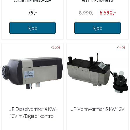
Art.nr: NMS4150-22+
Art.nr: FL1041680
79,-
6.590,-
8.990,-
Kjøp
Kjøp
-23%
-14%
JP Dieselvarmer 4 KW,
JP Vannvarmer 5 kW 12V
12V m/Digital kontroll