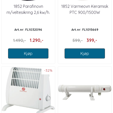
1852 Parafinovn
1852 Varmeovn Keramisk
m/veltesikring 2,6 kw/h.
PTC 900/1500W
Art.nr: FL1032096
Art.nr: FL1015669
1.290,-
399,-
1.490,-
599,-
Kjøp
Kjøp
-32%