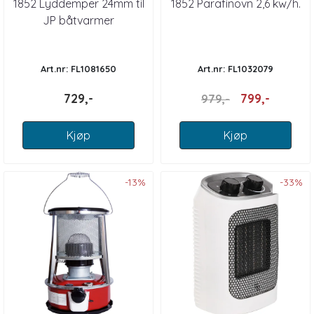
1852 Lyddemper 24mm til
1852 Parafinovn 2,6 kw/h.
JP båtvarmer
Art.nr: FL1081650
Art.nr: FL1032079
729,-
799,-
979,-
Kjøp
Kjøp
-13%
-33%