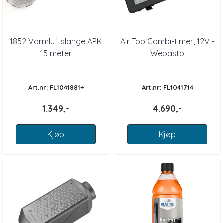
1852 Varmluftslange APK
Air Top Combi-timer, 12V -
15 meter
Webasto
Art.nr: FL1041881+
Art.nr: FL1041714
1.349,-
4.690,-
Kjøp
Kjøp