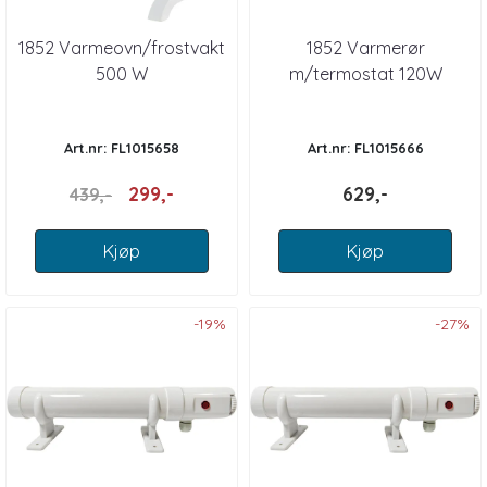
1852 Varmeovn/frostvakt
1852 Varmerør
500 W
m/termostat 120W
Art.nr: FL1015658
Art.nr: FL1015666
299,-
629,-
439,-
Kjøp
Kjøp
-19%
-27%