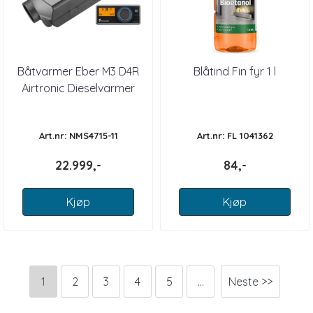
Båtvarmer Eber M3 D4R
Blåtind Fin fyr 1 l
Airtronic Dieselvarmer
Art.nr: NMS4715-11
Art.nr: FL 1041362
22.999,-
84,-
Kjøp
Kjøp
1
2
3
4
5
...
Neste >>