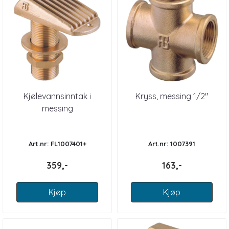
Kjølevannsinntak i
Kryss, messing 1/2"
messing
Art.nr: FL1007401+
Art.nr: 1007391
359,-
163,-
Kjøp
Kjøp