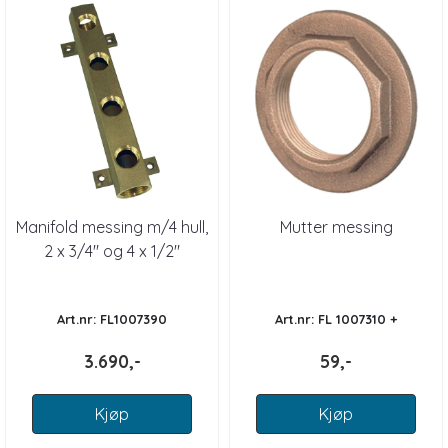
Manifold messing m/4 hull,
Mutter messing
2 x 3/4" og 4 x 1/2"
Art.nr: FL1007390
Art.nr: FL 1007310 +
3.690,-
59,-
Kjøp
Kjøp