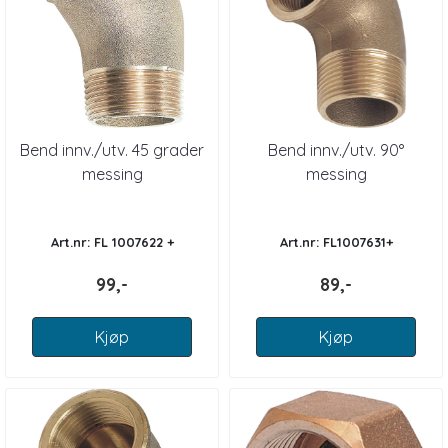
Bend innv./utv. 45 grader
Bend innv./utv. 90°
messing
messing
Art.nr: FL 1007622 +
Art.nr: FL1007631+
99,-
89,-
Kjøp
Kjøp