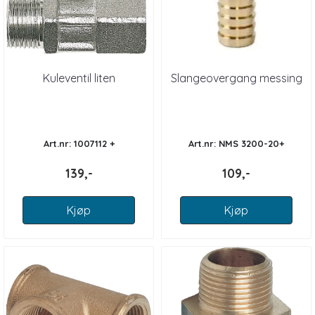
Kuleventil liten
Slangeovergang messing
Art.nr: 1007112 +
Art.nr: NMS 3200-20+
139,-
109,-
Kjøp
Kjøp