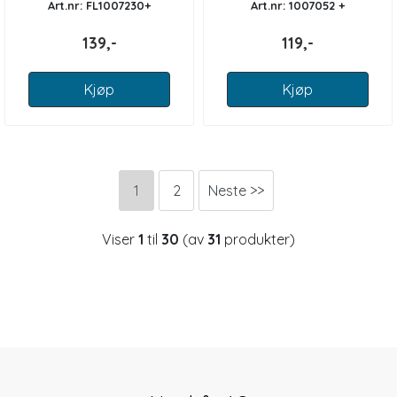
Art.nr: FL1007230+
Art.nr: 1007052 +
139,-
119,-
Kjøp
Kjøp
1
2
Neste >>
Viser
1
til
30
(av
31
produkter)