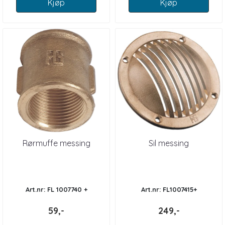
Kjøp
Kjøp
Rørmuffe messing
Sil messing
Art.nr: FL 1007740 +
Art.nr: FL1007415+
59,-
249,-