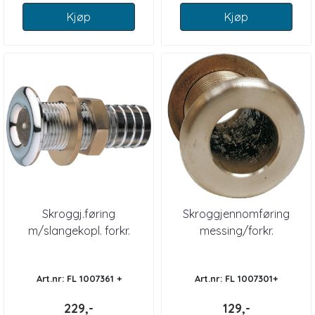
Kjøp
Kjøp
Skroggj.føring
Skroggjennomføring
m/slangekopl. forkr.
messing/forkr.
Art.nr: FL 1007361 +
Art.nr: FL 1007301+
229,-
129,-