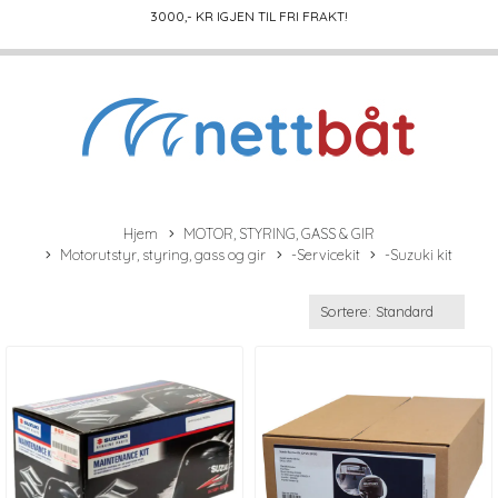
3000
,- KR IGJEN TIL FRI FRAKT!
Hjem
MOTOR, STYRING, GASS & GIR
Motorutstyr, styring, gass og gir
-Servicekit
-Suzuki kit