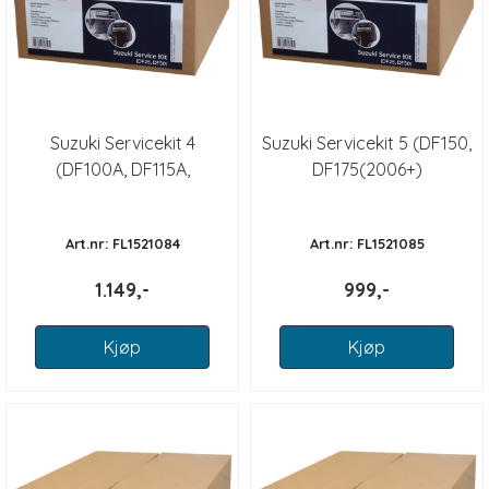
Suzuki Servicekit 4
Suzuki Servicekit 5 (DF150,
(DF100A, DF115A,
DF175(2006+)
DF140A(2013+)
Art.nr: FL1521084
Art.nr: FL1521085
1.149,-
999,-
Kjøp
Kjøp