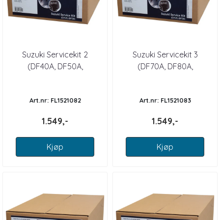
Suzuki Servicekit 2
Suzuki Servicekit 3
(DF40A, DF50A,
(DF70A, DF80A,
DF60A(2010+)
DF90A(2009+)
Art.nr: FL1521082
Art.nr: FL1521083
1.549,-
1.549,-
Kjøp
Kjøp