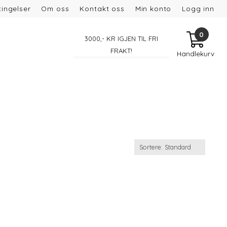
ingelser
Om oss
Kontakt oss
Min konto
Logg inn
0
3000
,- KR IGJEN TIL FRI
FRAKT!
Handlekurv