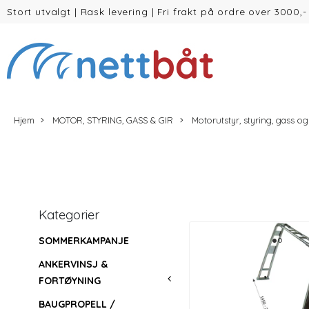
Stort utvalgt
|
Rask levering
|
Fri frakt på ordre over 3000,-
(inntil 30kg Vekt/volum)
Hjem
MOTOR, STYRING, GASS & GIR
Motorutstyr, styring, gass og
Kategorier
SOMMERKAMPANJE
ANKERVINSJ &
FORTØYNING
BAUGPROPELL /