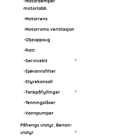
-Motordemper
motorlabb
-Motorrens
-Motorroms ventilasjon
-Oljeoppsug
-Ratt
-Servicekit
-Sjøvannsfilter
-Styrekonsoll
-Tankpåfyllinger
-Tenningslåser
-Vannpumper
Påhengs utstyr, Bensin-
utstyr