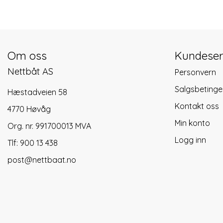
Om oss
Kundeser
Nettbåt AS
Personvern
Salgsbetinge
Hæstadveien 58
Kontakt oss
4770 Høvåg
Min konto
Org. nr. 991700013 MVA
Logg inn
Tlf:
900 13 438
post@nettbaat.no