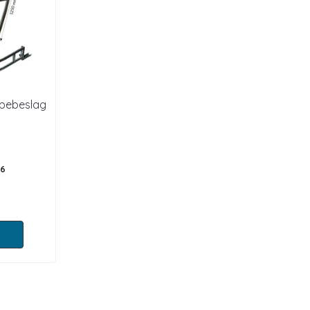
ppebeslag
16