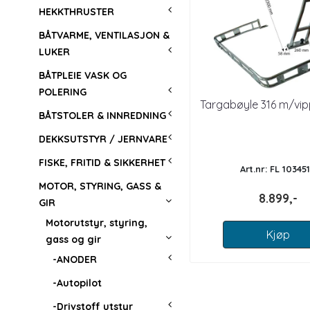
HEKKTHRUSTER
BÅTVARME, VENTILASJON &
LUKER
BÅTPLEIE VASK OG
POLERING
Targabøyle 316 m/vi
BÅTSTOLER & INNREDNING
DEKKSUTSTYR / JERNVARE
FISKE, FRITID & SIKKERHET
Art.nr: FL 10345
MOTOR, STYRING, GASS &
8.899,-
GIR
Motorutstyr, styring,
Kjøp
gass og gir
-ANODER
-Autopilot
-Drivstoff utstyr