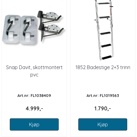
Snap Davit, skottmontert
1852 Badestige 2+3 trinn
pvc
Art.nr: FL1038409
Art.nr: FL1019563
4.999,-
1.790,-
Kjøp
Kjøp