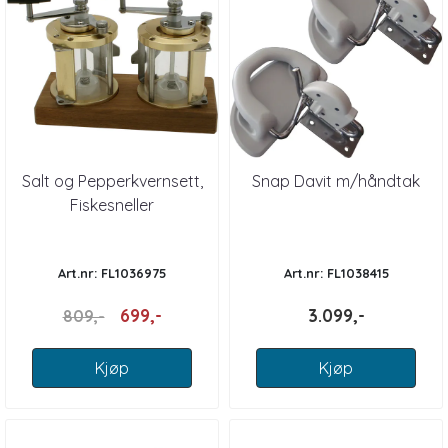
Salt og Pepperkvernsett,
Snap Davit m/håndtak
Fiskesneller
Art.nr: FL1036975
Art.nr: FL1038415
699,-
3.099,-
809,-
Kjøp
Kjøp