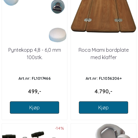
Pyntekopp 4,8 - 6,0 mm
Roca Miami bordplate
100stk.
med klaffer
Art.nr: FL1017466
Art.nr: FL1036206+
499,-
4.790,-
Kjøp
Kjøp
-14%