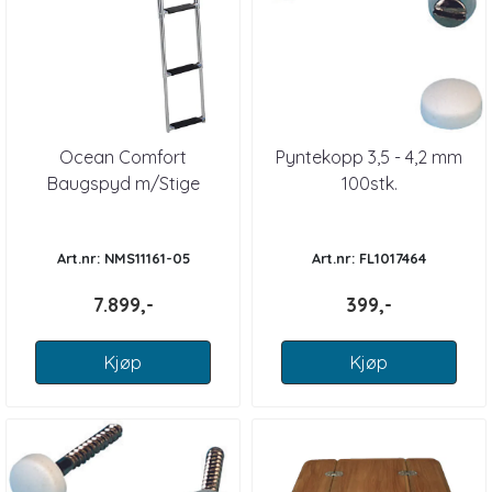
Ocean Comfort
Pyntekopp 3,5 - 4,2 mm
Baugspyd m/Stige
100stk.
Motorbåt Stor
Art.nr: NMS11161-05
Art.nr: FL1017464
7.899,-
399,-
Kjøp
Kjøp