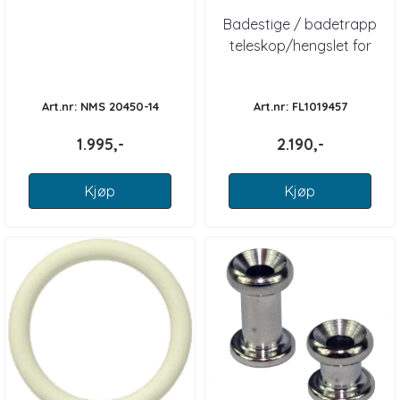
Badestige / badetrapp
teleskop/hengslet for
akterspeil, 4 tri...
Art.nr: NMS 20450-14
Art.nr: FL1019457
1.995,-
2.190,-
Kjøp
Kjøp