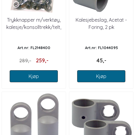
Trykknapper m/verktøy,
Kalesjebeslag, Acetat -
kalesje/konsolltrekk/telt,
Foring, 2 pk
10 stk
Art.nr: FL2148400
Art.nr: FL1044095
259,-
45,-
289,-
Kjøp
Kjøp