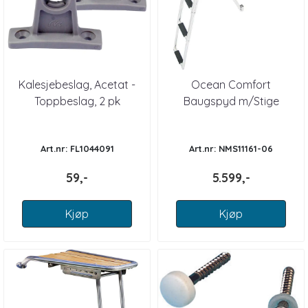
Kalesjebeslag, Acetat -
Ocean Comfort
Toppbeslag, 2 pk
Baugspyd m/Stige
Motorbåt
Art.nr: FL1044091
Art.nr: NMS11161-06
59,-
5.599,-
Kjøp
Kjøp