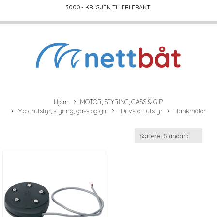
3000
,- KR IGJEN TIL FRI FRAKT!
Hjem
MOTOR, STYRING, GASS & GIR
Motorutstyr, styring, gass og gir
-Drivstoff utstyr
-Tankmåler