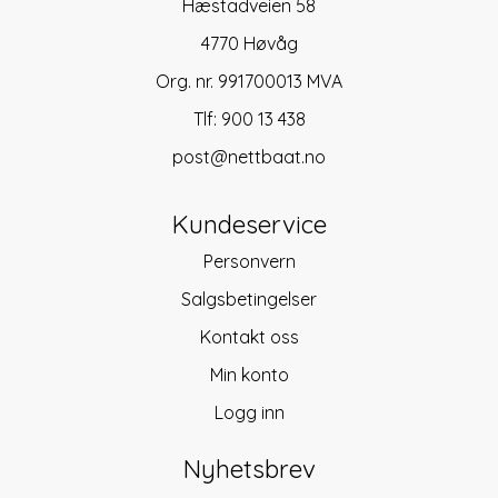
Hæstadveien 58
4770 Høvåg
Org. nr. 991700013 MVA
Tlf:
900 13 438
post@nettbaat.no
Kundeservice
Personvern
Salgsbetingelser
Kontakt oss
Min konto
Logg inn
Nyhetsbrev