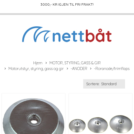
3000
,- KR IGJEN TIL FRI FRAKT!
Hjem
MOTOR, STYRING, GASS & GIR
Motorutstyr, styring, gass og gir
-ANODER
-Roranode/trimflaps