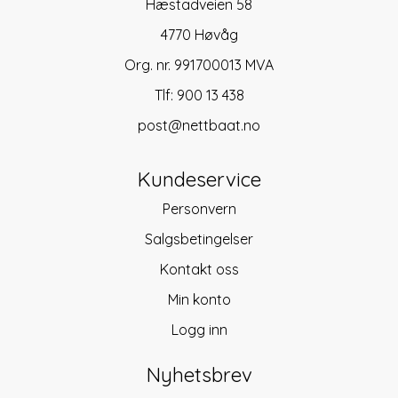
Hæstadveien 58
4770 Høvåg
Org. nr. 991700013 MVA
Tlf:
900 13 438
post@nettbaat.no
Kundeservice
Personvern
Salgsbetingelser
Kontakt oss
Min konto
Logg inn
Nyhetsbrev