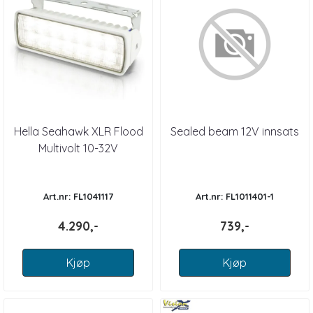
Hella Seahawk XLR Flood
Sealed beam 12V innsats
Multivolt 10-32V
Art.nr: FL1041117
Art.nr: FL1011401-1
4.290,-
739,-
Kjøp
Kjøp