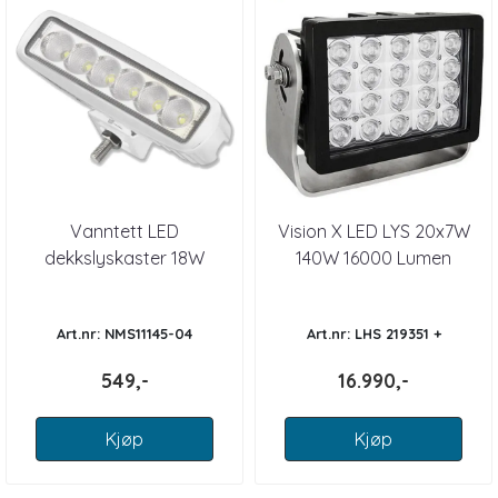
Vanntett LED
Vision X LED LYS 20x7W
dekkslyskaster 18W
140W 16000 Lumen
Art.nr: NMS11145-04
Art.nr: LHS 219351 +
549,-
16.990,-
Kjøp
Kjøp