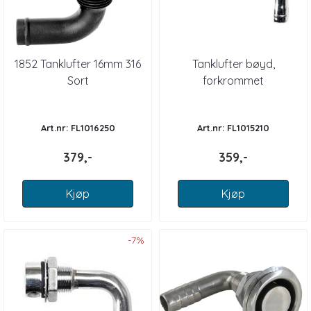
1852 Tanklufter 16mm 316
Tanklufter bøyd,
Sort
forkrommet
Art.nr: FL1016250
Art.nr: FL1015210
379,-
359,-
Kjøp
Kjøp
-7%