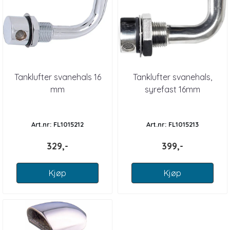
Tanklufter svanehals 16
Tanklufter svanehals,
mm
syrefast 16mm
Art.nr: FL1015212
Art.nr: FL1015213
329,-
399,-
Kjøp
Kjøp