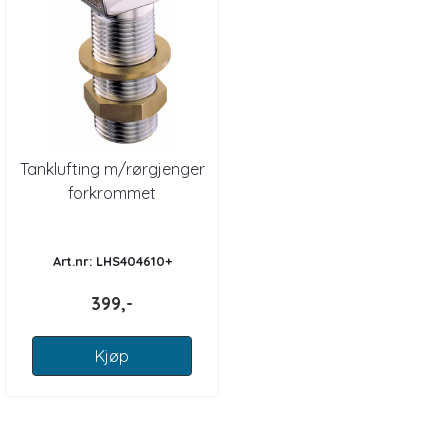
Tanklufting m/rørgjenger
forkrommet
Art.nr: LHS404610+
399,-
Kjøp