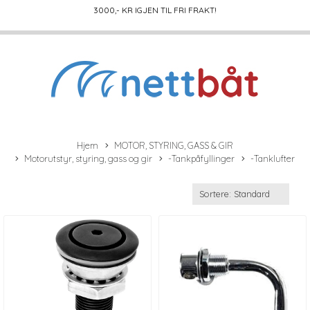
3000
,- KR IGJEN TIL FRI FRAKT!
Hjem
MOTOR, STYRING, GASS & GIR
Motorutstyr, styring, gass og gir
-Tankpåfyllinger
-Tanklufter